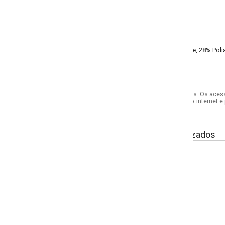
, 28% Poliamida, 4% Elastano
s. Os acessórios utilizados na produção das fotos não acompanham o produto.
internet e por telefone. Em caso de divergência, o preço válido será sempre aq
izados