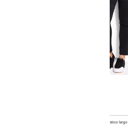
-
+
G
GG
XXG
XLG
COMPRAR
tico largo na cintura, cintura alta, comprimento cigarrete, material bengaline.