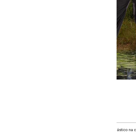
-
-
+
+
G
GG
XXG
XLG
COMPRAR
stico na cintura, bolso faca, bolso cargo, comprimento cigarrete, material mi