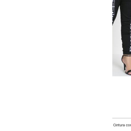
Selecione a quantidade para cada tamanho:
-
-
-
-
+
+
+
G
GG
XXG
XLG
COMPRAR
Cintura com cós e elástico, bolsos frontais funcionais, recortes frontais esta