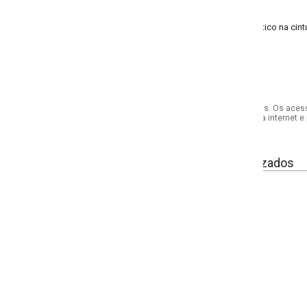
tico na cintura; recorte anatômico
s. Os acessórios utilizados na produção das fotos não acompanham o produto.
internet e por telefone. Em caso de divergência, o preço válido será sempre aq
izados