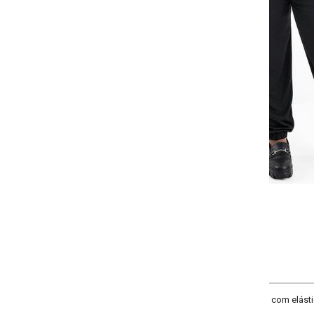
-
+
G
GG
XXG
XLG
COMPRAR
com elástico na cintura, amarração decorativa e elástico nos tornozelos. Cintu