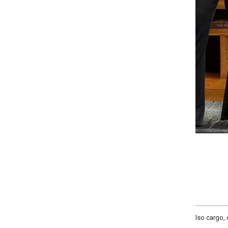
-
+
G
GG
XXG
XLG
COMPRAR
o cargo, cintura alta, material malha de poliéster.