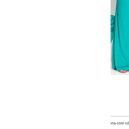
Selecione a quantidade para cada tamanho:
-
+
G
GG
XXG
XLG
COMPRAR
a com cós embutido, elástico na cintura, detalhe para amarrar centralizado n