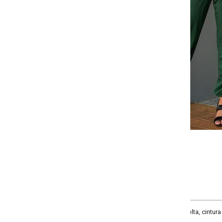
-
+
G
GG
XXG
XLG
COMPRAR
lta, cintura alta, comprimento cropped long, material malha de poliéster. Te