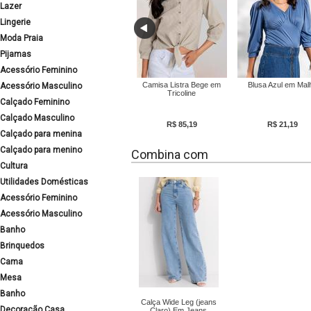
Lazer
Lingerie
Moda Praia
Pijamas
Acessório Feminino
Camisa Listra Bege em
Blusa Azul em Mal
Acessório Masculino
Tricoline
Calçado Feminino
Calçado Masculino
R$ 85,19
R$ 21,19
Calçado para menina
Calçado para menino
Combina com
Cultura
Utilidades Domésticas
Acessório Feminino
Acessório Masculino
Banho
Brinquedos
Cama
Mesa
Banho
Calça Wide Leg (jeans
Decoração Casa
Claro) Em Jeans