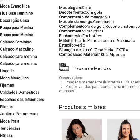
Moda Evangélica
Modelagem:
Solta
Decote frente:
Com gola
Plus Size Feminino
Comprimento da manga:
7/8
Decoração Casa
Modelo da manga:
Com punho
Complemento:
Pé de gola;Recorte anatômico
Roupa para Menina
Comprimento:
Tradicional
Roupa para Menino
Fechamento:
Em botões
Material:
Tecido Plano Jacquard Acetinado
Calçado Feminino
Estação:
Verão
Calçado Masculino
Situação de Uso:
C- Tendência - EXTRA
Composição Material:
100% Algodão
Calçado para menina
Calçado para menino
Tabela de Medidas
Lingerie
Observações:
Moda Masculina
1.
Imagens meramente ilustrativas. Os acess
Pijamas
2.
Preços válidos para compras na internet e 
compras".
Utilidades Domésticas
Escolhas das Influencers
Produtos similares
Fitness
Jardim e Ferramentas
Moda Praia
Tendências
Fitness