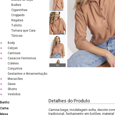
Bodies
Ciganinhas
Croppeds
Regatas
T-shirts
Tomara que Caia
Túnicas
Body
Calças
Camisas
Casacos Femininos
Coletes
Conjuntos
Gestantes e Amamentação
Macacões
Saias
Shorts
Vestidos
Detalhes do Produto
Banho
Cama
Camisa bege, modelagem solta, decote com 
tradicional, fechamento em botões, material
Mesa