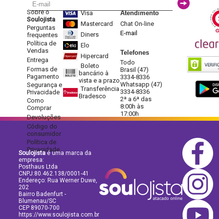
Sobre o
Visa
Atendimento
Soulojista
Mastercard
Chat On-line
Perguntas
E-mail
Diners
frequentes
Política de
Elo
Vendas
Telefones
Hipercard
Entrega
Todo
Boleto
Formas de
Brasil (47)
bancário à
Pagamento
3334-8336
vista e a prazo
Whatsapp (47)
Segurança e
Transferência
3334-8336
Privacidade
Bradesco
2ª a 6ª das
Como
8:00h às
Comprar
17:00h
Devoluções
Código do
consumidor
Política de
Privacidade
Soulojista
é uma marca da
empresa:
Posthaus Ltda
CNPJ:80.462.138/0001-41
Endereço: Rua Werner Duwe,
202
Bairro Badenfurt -
Blumenau/SC
CEP 89070-700
https://www.soulojista.com.br