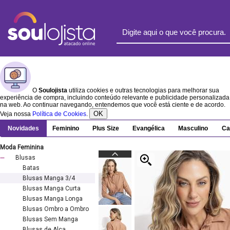
O
Soulojista
utiliza cookies e outras tecnologias para melhorar sua
experiência de compra, incluindo conteúdo relevante e publicidade personalizada
na web. Ao continuar navegando, entendemos que você está ciente e de acordo.
OK
Veja nossa
Política de Cookies
.
Novidades
Feminino
Plus Size
Evangélica
Masculino
Ca
Moda Feminina
Blusas
Batas
Blusas Manga 3/4
Blusas Manga Curta
Blusas Manga Longa
Blusas Ombro a Ombro
Blusas Sem Manga
Blusas de Alça