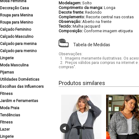
Moda Feminina
Modelagem:
Solto
Comprimento da manga:
Longa
Decoração Casa
Decote frente:
Redondo
Roupa para Menina
Complemento:
Recorte central nas costas
Observação:
Aberto na frente
Roupa para Menino
Tecido:
Malha jacquard
Calçado Feminino
Composição:
Conforme imagem etiqueta
Calçado Masculino
Calçado para menina
Tabela de Medidas
Calçado para menino
Observações:
Lingerie
1.
Imagens meramente ilustrativas. Os acess
2.
Preços válidos para compras na internet e 
Moda Masculina
compras".
Pijamas
Utilidades Domésticas
Produtos similares
Escolhas das Influencers
Fitness
Jardim e Ferramentas
Moda Praia
Tendências
Fitness
Lazer
Lingerie