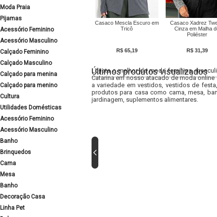
Moda Praia
Pijamas
Casaco Mescla Escuro em
Casaco Xadrez Tw
Tricô
Cinza em Malha d
Acessório Feminino
Poliéster
Acessório Masculino
R$ 65,19
R$ 31,39
Calçado Feminino
Calçado Masculino
Últimos produtos visualizados
Lojista o melhor da moda feminina, masculi
Calçado para menina
Catarina em nosso atacado de moda online e
a variedade em vestidos, vestidos de fest
Calçado para menino
produtos para casa como cama, mesa, banh
Cultura
jardinagem, suplementos alimentares.
Utilidades Domésticas
Acessório Feminino
Acessório Masculino
Banho
Brinquedos
Cama
Mesa
Banho
Decoração Casa
Linha Pet