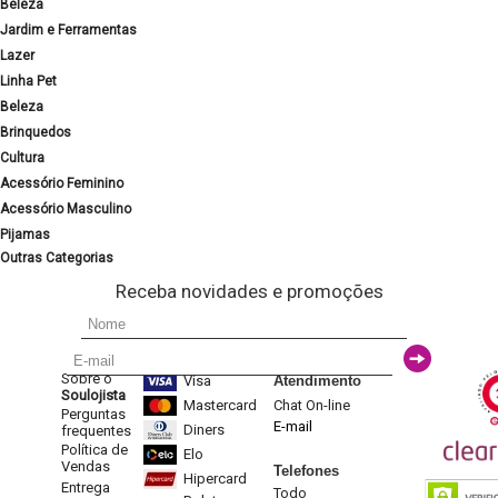
Beleza
Jardim e Ferramentas
Lazer
Linha Pet
Beleza
Brinquedos
Cultura
Acessório Feminino
Acessório Masculino
Pijamas
Outras Categorias
Receba novidades e promoções
Sobre o
Visa
Atendimento
Soulojista
Mastercard
Chat On-line
Perguntas
E-mail
Diners
frequentes
Política de
Elo
Vendas
Telefones
Hipercard
Entrega
Todo