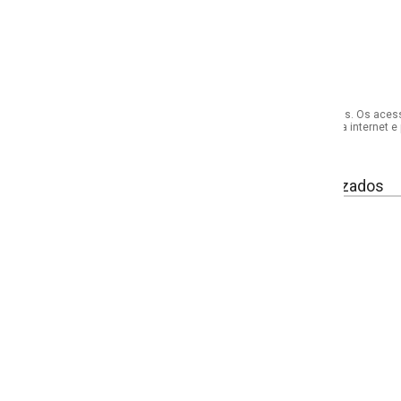
s. Os acessórios utilizados na produção das fotos não acompanham o produto.
internet e por telefone. Em caso de divergência, o preço válido será sempre aq
izados