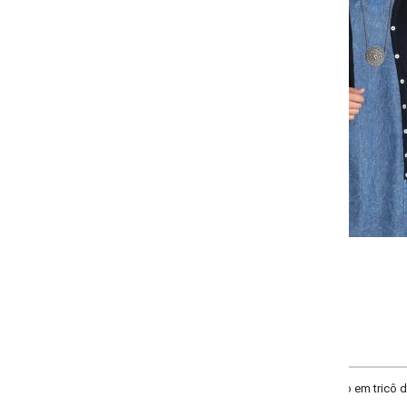
-
-
-
-
+
+
+
G
GG
XXG
XLG
COMPRAR
 em tricô de acrílico. Fechamento frontal com botões personalizados. Manga