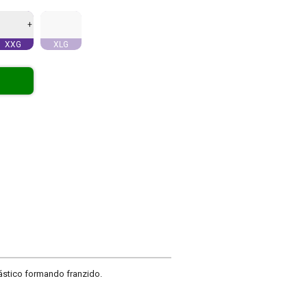
+
XXG
XLG
ástico formando franzido.