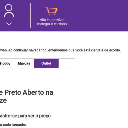
Não foi possível
carregar o carrinho
na web. Ao continuar navegando, entendemos que você está ciente e de acordo.
Hobby
Marcas
Outlet
e Preto Aberto na
ize
astre-se para ver o preço
ra cada tamanho: