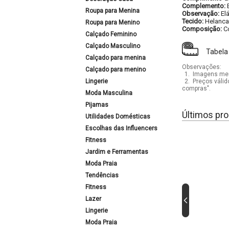
Complemento:
Roupa para Menina
Observação:
El
Tecido:
Helanca
Roupa para Menino
Composição:
C
Calçado Feminino
Calçado Masculino
Tabela
Calçado para menina
Observações:
Calçado para menino
1.
Imagens mera
Lingerie
2.
Preços válid
compras".
Moda Masculina
Pijamas
Últimos pro
Utilidades Domésticas
Escolhas das Influencers
Fitness
Jardim e Ferramentas
Moda Praia
Tendências
Fitness
Lazer
Lingerie
Moda Praia