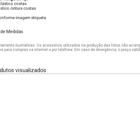
Elástico costas
ástico cintura costas
onforme imagem etiqueta
 de Medidas
mente ilustrativas. Os acessórios utilizados na produção das fotos não acom
os para compras na internet e por telefone. Em caso de divergência, o preço vál
dutos visualizados