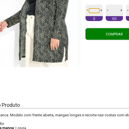
-
-
-
+
+
G
GG
COMPRAR
o Produto
anca. Modelo com frente aberta, mangas longas e recorte nas costas com el
lto
a manga:
Longa