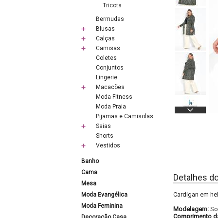
Tricots
Bermudas
Blusas
Calças
Camisas
Coletes
Conjuntos
Lingerie
Macacões
Moda Fitness
Moda Praia
Pijamas e Camisolas
Saias
Shorts
Vestidos
Banho
Cama
Detalhes d
Mesa
Cardigan em hel
Moda Evangélica
Moda Feminina
Modelagem:
So
Comprimento d
Decoração Casa