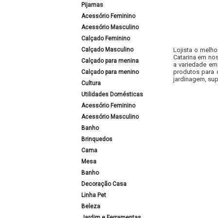
Pijamas
Acessório Feminino
Acessório Masculino
Calçado Feminino
Calçado Masculino
Lojista o melho
Catarina em nos
Calçado para menina
a variedade em
produtos para 
Calçado para menino
jardinagem, sup
Cultura
Utilidades Domésticas
Acessório Feminino
Acessório Masculino
Banho
Brinquedos
Cama
Mesa
Banho
Decoração Casa
Linha Pet
Beleza
Jardim e Ferramentas