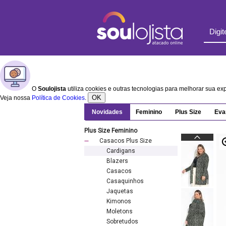
O
Soulojista
utiliza cookies e outras tecnologias para melhorar sua e
OK
Veja nossa
Política de Cookies
.
Novidades
Feminino
Plus Size
Eva
Plus Size Feminino
Casacos Plus Size
Cardigans
Blazers
Casacos
Casaquinhos
Jaquetas
Kimonos
Moletons
Sobretudos