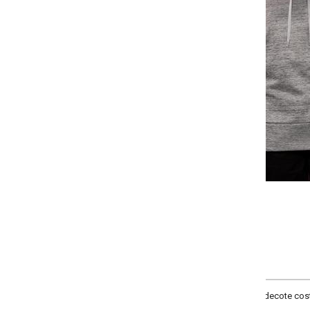
-
-
-
+
+
+
G
GG
XXG
XLG
COMPRAR
ecote costas capuz, manga longa com punho, fenda lateral, material moletin