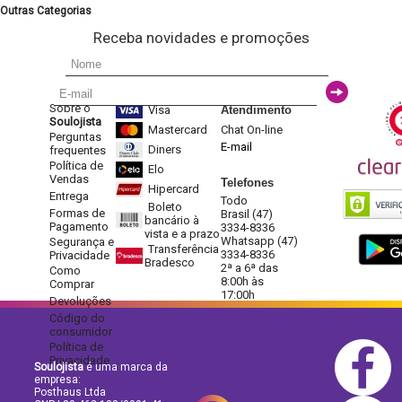
Outras Categorias
Receba novidades e promoções
Sobre o
Visa
Atendimento
Soulojista
Mastercard
Chat On-line
Perguntas
E-mail
Diners
frequentes
Política de
Elo
Vendas
Telefones
Hipercard
Entrega
Todo
Boleto
Formas de
Brasil (47)
bancário à
Pagamento
3334-8336
vista e a prazo
Whatsapp (47)
Segurança e
Transferência
3334-8336
Privacidade
Bradesco
2ª a 6ª das
Como
8:00h às
Comprar
17:00h
Devoluções
Código do
consumidor
Política de
Privacidade
Soulojista
é uma marca da
empresa:
Posthaus Ltda