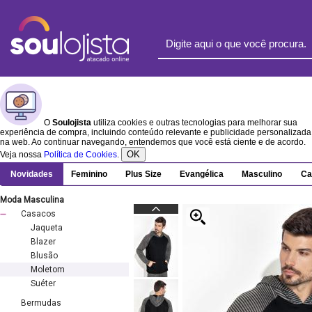
O
Soulojista
utiliza cookies e outras tecnologias para melhorar sua
experiência de compra, incluindo conteúdo relevante e publicidade personalizada
na web. Ao continuar navegando, entendemos que você está ciente e de acordo.
OK
Veja nossa
Política de Cookies
.
Novidades
Feminino
Plus Size
Evangélica
Masculino
Ca
Moda Masculina
Casacos
Jaqueta
Blazer
Blusão
Moletom
Suéter
Bermudas