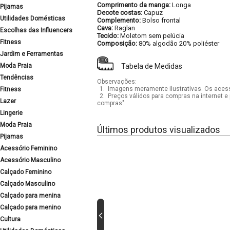
Comprimento da manga:
Longa
Pijamas
Decote costas:
Capuz
Utilidades Domésticas
Complemento:
Bolso frontal
Cava:
Raglan
Escolhas das Influencers
Tecido:
Moletom sem pelúcia
Fitness
Composição:
80% algodão 20% poliéster
Jardim e Ferramentas
Moda Praia
Tabela de Medidas
Tendências
Observações:
1.
Imagens meramente ilustrativas. Os acess
Fitness
2.
Preços válidos para compras na internet e 
Lazer
compras".
Lingerie
Moda Praia
Últimos produtos visualizados
Pijamas
Acessório Feminino
Acessório Masculino
Calçado Feminino
Calçado Masculino
Calçado para menina
Calçado para menino
Cultura