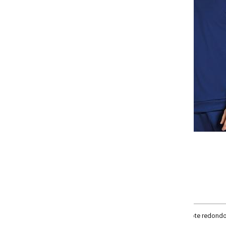
Selecione:
Selecione a quantidade para cada tamanho:
-
-
-
-
+
+
+
P
M
G
GG
COMPRAR
te redondo, com recortes nas mangas, mangas longas e punho na barra e m