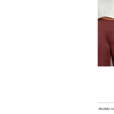
Selecione a quantidade para cada tamanho:
-
-
-
+
+
+
G
GG
XXG
XLG
COMPRAR
Modelo com capuz, estampa puff na frente, mangas longas com punhos e re