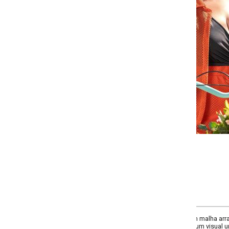
-
-
-
-
+
+
+
G
GG
XXG
XLG
COMPRAR
alha arrastão tipo tela, leve e moderna. Decote com gola, mangas curtas. 
a um visual urbano e despojado.