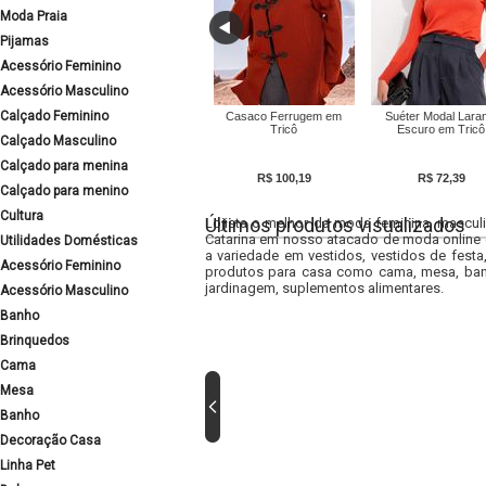
Moda Praia
Pijamas
Acessório Feminino
Acessório Masculino
Calçado Feminino
Casaco Ferrugem em
Suéter Modal Laran
Tricô
Escuro em Tricô
Calçado Masculino
Calçado para menina
R$ 100,19
R$ 72,39
Calçado para menino
Cultura
Últimos produtos visualizados
Lojista o melhor da moda feminina, masculi
Catarina em nosso atacado de moda online e
Utilidades Domésticas
a variedade em vestidos, vestidos de fest
Acessório Feminino
produtos para casa como cama, mesa, banh
jardinagem, suplementos alimentares.
Acessório Masculino
Banho
Brinquedos
Cama
Mesa
Banho
Decoração Casa
Linha Pet