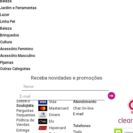
Beleza
Jardim e Ferramentas
Lazer
Linha Pet
Beleza
Brinquedos
Cultura
Acessório Feminino
Acessório Masculino
Pijamas
Outras Categorias
Receba novidades e promoções
Sobre o
Visa
Atendimento
Soulojista
Mastercard
Chat On-line
Perguntas
E-mail
Diners
frequentes
Política de
Elo
Vendas
Telefones
Hipercard
Entrega
Todo