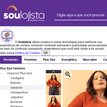
O
Soulojista
utiliza cookies e outras tecnologias para melhorar sua
experiência de compra, incluindo conteúdo relevante e publicidade personalizada
na web. Ao continuar navegando, entendemos que você está ciente e de acordo.
OK
Veja nossa
Política de Cookies
.
Novidades
Feminino
Plus Size
Evangélica
Masculino
Ca
Plus Size Feminino
Casacos Plus Size
Cardigans
Blazers
Casacos
Casaquinhos
Jaquetas
Kimonos
Moletons