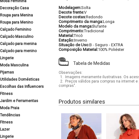
Moda Feminina
Modelagem:
Solta
Decoração Casa
Decote frente:
V
Roupa para Menina
Decote costas:
Redondo
Comprimento da manga:
Longa
Roupa para Menino
Modelo da manga:
Bufante
Calçado Feminino
Comprimento:
Tradicional
Material:
Tricô
Calçado Masculino
Estação:
Inverno
Calçado para menina
Situação de Uso:
B - Seguro - EXTRA
Composição Material:
100% Poliéster
Calçado para menino
Lingerie
Tabela de Medidas
Moda Masculina
Pijamas
Observações:
1.
Imagens meramente ilustrativas. Os acess
Utilidades Domésticas
2.
Preços válidos para compras na internet e 
compras".
Escolhas das Influencers
Fitness
Produtos similares
Jardim e Ferramentas
Moda Praia
Tendências
Fitness
Lazer
Lingerie