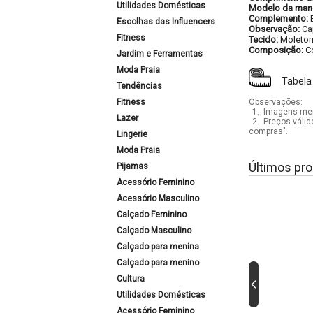
Utilidades Domésticas
Modelo da man
Complemento:
Escolhas das Influencers
Observação:
Ca
Fitness
Tecido:
Moletom
Composição:
C
Jardim e Ferramentas
Moda Praia
Tabela
Tendências
Fitness
Observações:
1.
Imagens mera
Lazer
2.
Preços válid
compras".
Lingerie
Moda Praia
Últimos pro
Pijamas
Acessório Feminino
Acessório Masculino
Calçado Feminino
Calçado Masculino
Calçado para menina
Calçado para menino
Cultura
Utilidades Domésticas
Acessório Feminino