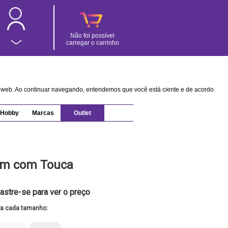
Não foi possível
carregar o carrinho
na web. Ao continuar navegando, entendemos que você está ciente e de acordo.
Hobby
Marcas
Outlet
om com Touca
astre-se para ver o preço
ra cada tamanho: