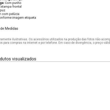
ga:
Com punho
Estampa frontal
puz
 com pelúcia
onforme imagem etiqueta
 de Medidas
mente ilustrativas. Os acessórios utilizados na produção das fotos não acom
os para compras na internet e por telefone. Em caso de divergência, o preço vál
dutos visualizados