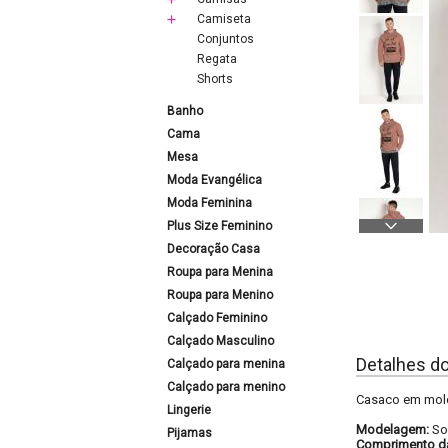
Camiseta
Conjuntos
Regata
Shorts
Banho
Cama
Mesa
Moda Evangélica
Moda Feminina
Plus Size Feminino
Decoração Casa
Roupa para Menina
Roupa para Menino
Calçado Feminino
Calçado Masculino
Detalhes d
Calçado para menina
Calçado para menino
Casaco em mole
Lingerie
Modelagem:
So
Pijamas
Comprimento d