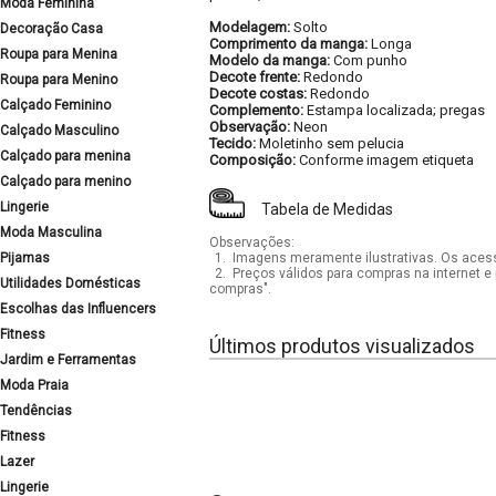
Moda Feminina
Modelagem:
Solto
Decoração Casa
Comprimento da manga:
Longa
Roupa para Menina
Modelo da manga:
Com punho
Decote frente:
Redondo
Roupa para Menino
Decote costas:
Redondo
Calçado Feminino
Complemento:
Estampa localizada; pregas
Observação:
Neon
Calçado Masculino
Tecido:
Moletinho sem pelucia
Calçado para menina
Composição:
Conforme imagem etiqueta
Calçado para menino
Lingerie
Tabela de Medidas
Moda Masculina
Observações:
Pijamas
1.
Imagens meramente ilustrativas. Os acess
2.
Preços válidos para compras na internet e 
Utilidades Domésticas
compras".
Escolhas das Influencers
Fitness
Últimos produtos visualizados
Jardim e Ferramentas
Moda Praia
Tendências
Fitness
Lazer
Lingerie