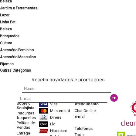
Beleza
Jardim e Ferramentas
Lazer
Linha Pet
Beleza
Brinquedos
Cultura
Acessório Feminino
Acessório Masculino
Pijamas
Outras Categorias
Receba novidades e promoções
Sobre o
Visa
Atendimento
Soulojista
Mastercard
Chat On-line
Perguntas
E-mail
Diners
frequentes
Política de
Elo
Vendas
Telefones
Hipercard
Entrega
Todo