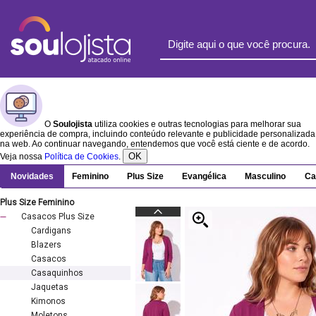
O
Soulojista
utiliza cookies e outras tecnologias para melhorar sua
experiência de compra, incluindo conteúdo relevante e publicidade personalizada
na web. Ao continuar navegando, entendemos que você está ciente e de acordo.
OK
Veja nossa
Política de Cookies
.
Novidades
Feminino
Plus Size
Evangélica
Masculino
Ca
Plus Size Feminino
Casacos Plus Size
Cardigans
Blazers
Casacos
Casaquinhos
Jaquetas
Kimonos
Moletons