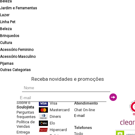
Beleza
Jardim e Ferramentas
Lazer
Linha Pet
Beleza
Brinquedos
Cultura
Acessório Feminino
Acessório Masculino
Pijamas
Outras Categorias
Receba novidades e promoções
Sobre o
Visa
Atendimento
Soulojista
Mastercard
Chat On-line
Perguntas
E-mail
Diners
frequentes
Política de
Elo
Vendas
Telefones
Hipercard
Entrega
Todo