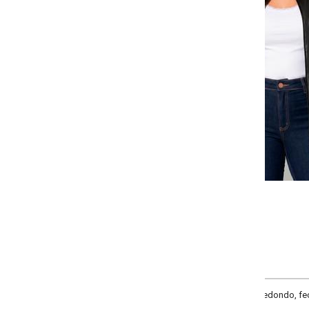
Selecione a quantidade para cada tamanho:
-
-
-
-
+
+
+
G
GG
XXG
XLG
COMPRAR
redondo, fechamento frontal em zíper funcional, manga longa e barra com el