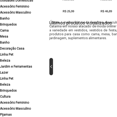
Utilidades Domésticas
Acessório Feminino
R$ 25,99
R$ 46,89
Acessório Masculino
Banho
Últimos produtos visualizados
Lojista o melhor da moda feminina, masculi
Brinquedos
Catarina em nosso atacado de moda online e
a variedade em vestidos, vestidos de fest
Cama
produtos para casa como cama, mesa, banh
Mesa
jardinagem, suplementos alimentares.
Banho
Decoração Casa
Linha Pet
Beleza
Jardim e Ferramentas
Lazer
Linha Pet
Beleza
Brinquedos
Cultura
Acessório Feminino
Acessório Masculino
Pijamas