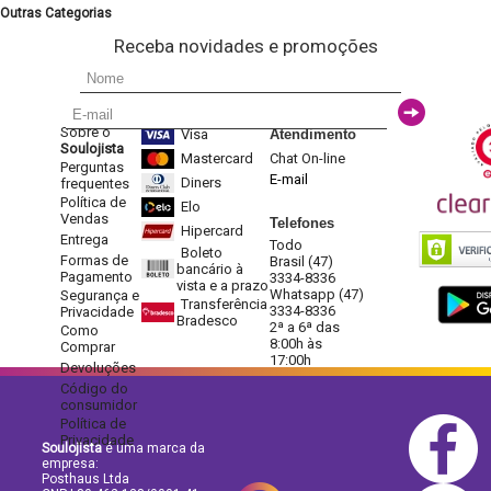
Outras Categorias
Receba novidades e promoções
Sobre o
Visa
Atendimento
Soulojista
Mastercard
Chat On-line
Perguntas
E-mail
Diners
frequentes
Política de
Elo
Vendas
Telefones
Hipercard
Entrega
Todo
Boleto
Formas de
Brasil (47)
bancário à
Pagamento
3334-8336
vista e a prazo
Whatsapp (47)
Segurança e
Transferência
3334-8336
Privacidade
Bradesco
2ª a 6ª das
Como
8:00h às
Comprar
17:00h
Devoluções
Código do
consumidor
Política de
Privacidade
Soulojista
é uma marca da
empresa:
Posthaus Ltda