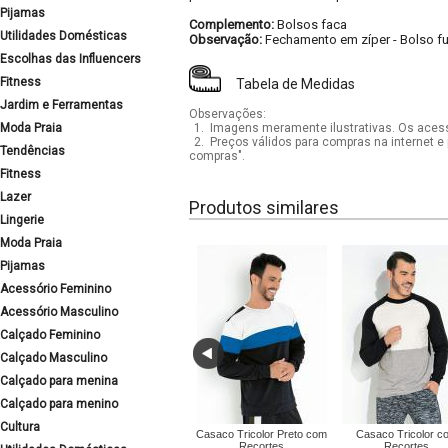
Pijamas
Complemento:
Bolsos faca
Utilidades Domésticas
Observação:
Fechamento em zíper
-
Bolso f
Escolhas das Influencers
Fitness
Tabela de Medidas
Jardim e Ferramentas
Observações:
Moda Praia
1.
Imagens meramente ilustrativas. Os acess
2.
Preços válidos para compras na internet e 
Tendências
compras".
Fitness
Lazer
Produtos similares
Lingerie
Moda Praia
Pijamas
Acessório Feminino
Acessório Masculino
Calçado Feminino
Calçado Masculino
Calçado para menina
Calçado para menino
Cultura
Casaco Tricolor Preto com
Casaco Tricolor c
Recortes
Recortes