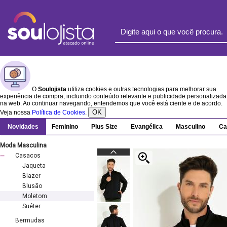
O
Soulojista
utiliza cookies e outras tecnologias para melhorar sua
experiência de compra, incluindo conteúdo relevante e publicidade personalizada
na web. Ao continuar navegando, entendemos que você está ciente e de acordo.
OK
Veja nossa
Política de Cookies
.
Novidades
Feminino
Plus Size
Evangélica
Masculino
Ca
Moda Masculina
Casacos
Jaqueta
Blazer
Blusão
Moletom
Suéter
Bermudas