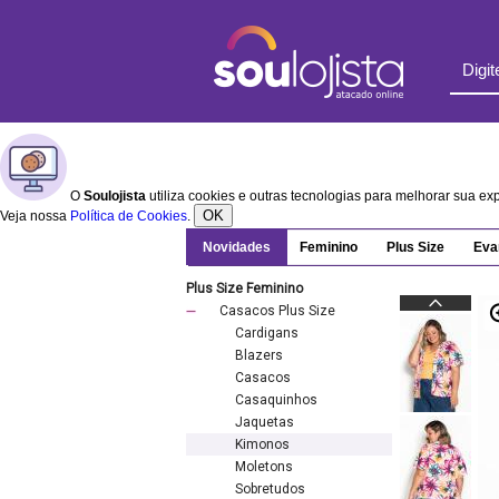
O
Soulojista
utiliza cookies e outras tecnologias para melhorar sua e
OK
Veja nossa
Política de Cookies
.
Novidades
Feminino
Plus Size
Eva
Plus Size Feminino
Casacos Plus Size
Cardigans
Blazers
Casacos
Casaquinhos
Jaquetas
Kimonos
Moletons
Sobretudos