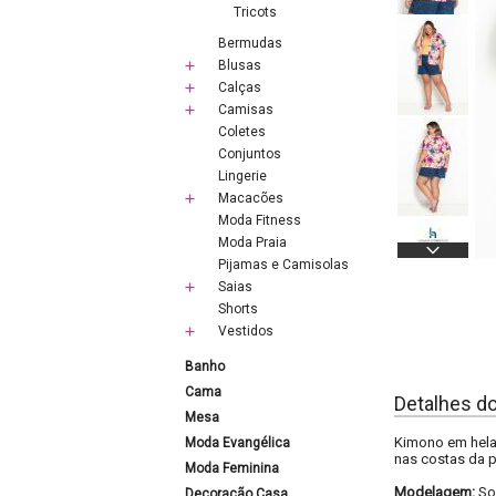
Tricots
Bermudas
Blusas
Calças
Camisas
Coletes
Conjuntos
Lingerie
Macacões
Moda Fitness
Moda Praia
Pijamas e Camisolas
Saias
Shorts
Vestidos
Banho
Cama
Detalhes d
Mesa
Kimono em hela
Moda Evangélica
nas costas da 
Moda Feminina
Modelagem:
So
Decoração Casa