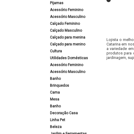
Pijamas
Acessório Feminino
Acessório Masculino
Calçado Feminino
Calçado Masculino
Calçado para menina
Lojista o melho
Catarina em nos
Calçado para menino
a variedade em
Cultura
produtos para 
jardinagem, sup
Utilidades Domésticas
Acessório Feminino
Acessório Masculino
Banho
Brinquedos
Cama
Mesa
Banho
Decoração Casa
Linha Pet
Beleza
Jardim e Ferramentas