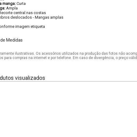
a manga:
Curta
ga:
Ampla
Recorte central nas costas
bros deslocados
-
Mangas amplas
onforme imagem etiqueta
 de Medidas
mente ilustrativas. Os acessórios utilizados na produção das fotos não acom
os para compras na internet e por telefone. Em caso de divergência, o preço vál
dutos visualizados