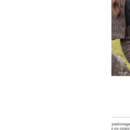
Selecione a quantidade para cada tamanho:
-
-
-
-
+
+
+
P
M
G
GG
COMPRAR
adronagem discreta. Possui decote redondo, fechamento frontal por botõ
 no corpo, exceto nas mangas. Peça elegante e perfeita para looks de inver