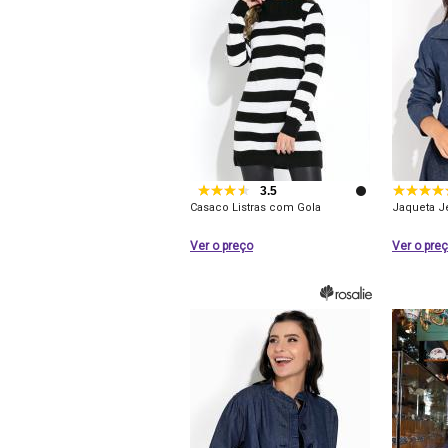
3.5
Casaco Listras com Gola
Jaqueta J
Ver o preço
Ver o pre