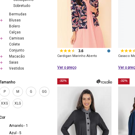
Sobretudo
Bermudas
Blusas
Bolero
Calças
Camisas
Colete
Conjunto
3.6
Cardigan Marinho Aberto
Casaco Ma
Macacão
Saias
Ver o preço
Ver o pre
Vestidos
-32%
-32%
Tamanho
P
M
G
GG
XXG
XLG
Cor
Amarelo - 1
Azul - 5