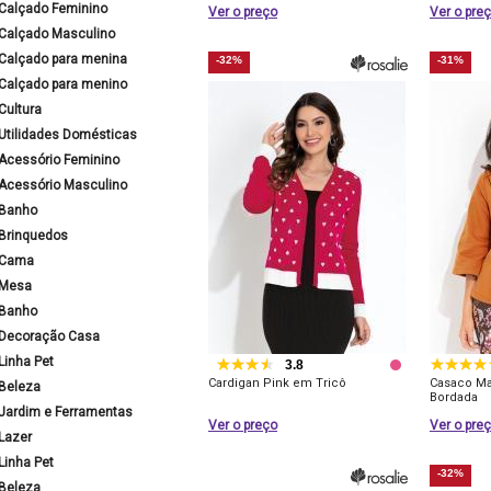
Calçado Feminino
Ver o preço
Ver o pre
Calçado Masculino
Calçado para menina
-32%
-31%
Calçado para menino
Cultura
Utilidades Domésticas
Acessório Feminino
Acessório Masculino
Banho
Brinquedos
Cama
Mesa
Banho
Decoração Casa
Linha Pet
3.8
Cardigan Pink em Tricô
Casaco Ma
Beleza
Bordada
Jardim e Ferramentas
Ver o preço
Ver o pre
Lazer
Linha Pet
-32%
Beleza