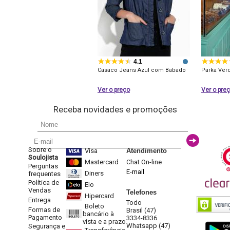
4.1
Casaco Jeans Azul com Babado
Parka Verd
Ver o preço
Ver o pre
Receba novidades e promoções
Sobre o
Visa
Atendimento
Soulojista
Mastercard
Chat On-line
Perguntas
E-mail
Diners
frequentes
Política de
Elo
Vendas
Telefones
Hipercard
Entrega
Todo
Boleto
Formas de
Brasil (47)
bancário à
Pagamento
3334-8336
vista e a prazo
Whatsapp (47)
Segurança e