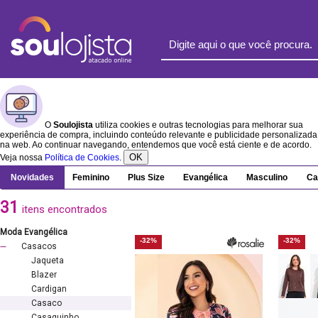
O
Soulojista
utiliza cookies e outras tecnologias para melhorar sua
experiência de compra, incluindo conteúdo relevante e publicidade personalizada
na web. Ao continuar navegando, entendemos que você está ciente e de acordo.
OK
Veja nossa
Política de Cookies
.
Novidades
Feminino
Plus Size
Evangélica
Masculino
Ca
31
itens encontrados
Moda Evangélica
-32%
-32%
Casacos
Jaqueta
Blazer
Cardigan
Casaco
Casaquinho