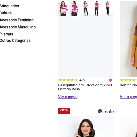
Brinquedos
Cultura
Acessório Feminino
Acessório Masculino
Pijamas
Outras Categorias
4.5
Casaquinho em Tricot com Zíper
Sobretud
Listrado Rosa
Ver o preço
Ver o pre
-32%