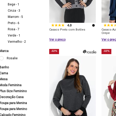
Bege - 1
Cinza - 3
Marrom - 5
Preto - 6
4.0
Rosa - 7
Casaco Preto com Botões
Casaco Az
Crepe
Verde - 1
Ver o preço
Ver o pre
Vermelho - 2
Marca
-32%
-32%
Rosalie
Banho
Cama
Mesa
Moda Feminina
Plus Size Feminino
Decoração Casa
Roupa para Menina
Roupa para Menino
Calçado Feminino