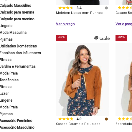
Calçado Masculino
3.4
Calçado para menina
Moletom Listras com Punhos
Casaco Bo
Calçado para menino
Ver o preço
Ver o pre
Lingerie
Moda Masculina
-32%
-32%
Pijamas
Utilidades Domésticas
Escolhas das Influencers
Fitness
Jardim e Ferramentas
Moda Praia
Tendências
Fitness
Lazer
Lingerie
Moda Praia
Pijamas
4.0
Acessório Feminino
Casaco Caramelo Peluciado
Sobretudo
Acessório Masculino