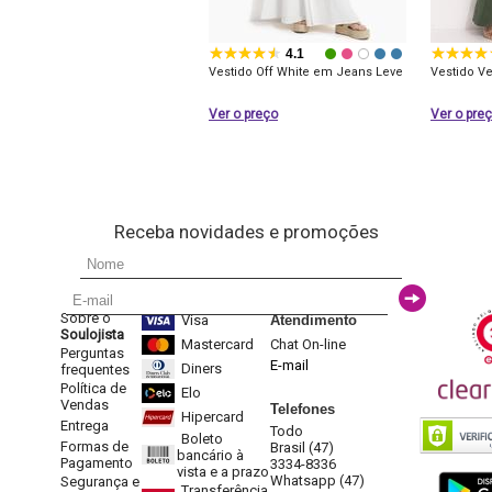
4.1
Vestido Off White em Jeans Leve
Vestido V
Ver o preço
Ver o pre
Receba novidades e promoções
Sobre o
Visa
Atendimento
Soulojista
Mastercard
Chat On-line
Perguntas
E-mail
Diners
frequentes
Política de
Elo
Vendas
Telefones
Hipercard
Entrega
Todo
Boleto
Formas de
Brasil (47)
bancário à
Pagamento
3334-8336
vista e a prazo
Whatsapp (47)
Segurança e
Transferência