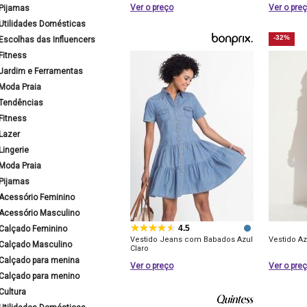
Ver o preço
Ver o pre
Pijamas
Utilidades Domésticas
-32%
Escolhas das Influencers
Fitness
Jardim e Ferramentas
Moda Praia
Tendências
Fitness
Lazer
Lingerie
Moda Praia
Pijamas
Acessório Feminino
Acessório Masculino
4.5
Calçado Feminino
Vestido Jeans com Babados Azul
Vestido A
Calçado Masculino
Claro
Calçado para menina
Ver o preço
Ver o pre
Calçado para menino
Cultura