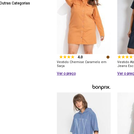
Outras Categorias
4.0
Vestido Chemise Caramelo em
Vestido A
Sarja
Jeans Esc
Ver o preço
Ver o pre