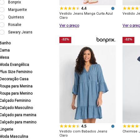
Bonprix
4.4
Marguerite
Vestido Jeans Manga Curta Azul
Vestido J
Quintess
Claro
Rosalie
Ver o preço
Ver o pre
Sawary Jeans
-32%
-32%
Banho
Cama
Mesa
Moda Evangélica
Plus Size Feminino
Decoração Casa
Roupa para Menina
Roupa para Menino
Calçado Feminino
Calçado Masculino
Calçado para menina
Calçado para menino
4.5
Lingerie
Vestido com Babados Jeans
Chemise J
Claro
Moda Masculina