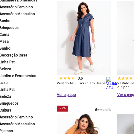
Utilidades Domésticas
Acessório Feminino
Acessório Masculino
Banho
Brinquedos
Cama
Mesa
Banho
Decoração Casa
Linha Pet
Beleza
Jardim e Ferramentas
3.6
Lazer
Vestido Azul Escuro em Jeans
Vestido J
e Zíper
Linha Pet
Ver o preço
Ver o pre
Beleza
Brinquedos
-32%
Cultura
Acessório Feminino
Acessório Masculino
Pijamas