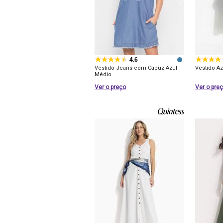
4.6
Vestido Jeans com Capuz Azul
Vestido A
Médio
Ver o preço
Ver o pre