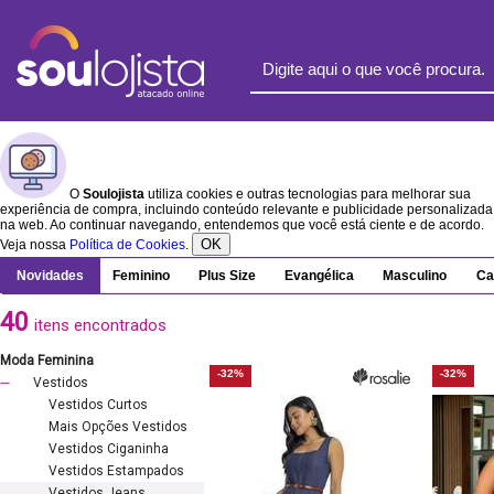
O
Soulojista
utiliza cookies e outras tecnologias para melhorar sua
experiência de compra, incluindo conteúdo relevante e publicidade personalizada
na web. Ao continuar navegando, entendemos que você está ciente e de acordo.
OK
Veja nossa
Política de Cookies
.
Novidades
Feminino
Plus Size
Evangélica
Masculino
Ca
40
itens encontrados
Moda Feminina
-32%
-32%
Vestidos
Vestidos Curtos
Mais Opções Vestidos
Vestidos Ciganinha
Vestidos Estampados
Vestidos Jeans