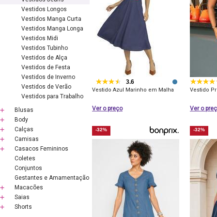
Vestidos Longos
Vestidos Manga Curta
Vestidos Manga Longa
Vestidos Midi
Vestidos Tubinho
Vestidos de Alça
Vestidos de Festa
Vestidos de Inverno
3.6
Vestidos de Verão
Vestido Azul Marinho em Malha
Vestido P
Vestidos para Trabalho
Ver o preço
Ver o pre
Blusas
Body
Calças
-32%
-32%
Camisas
Casacos Femininos
Coletes
Conjuntos
Gestantes e Amamentação
Macacões
Saias
Shorts