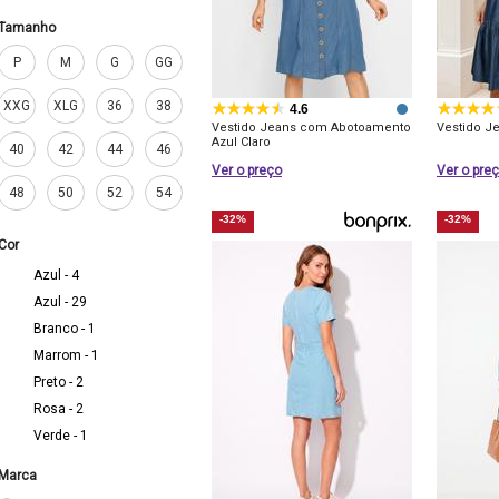
Tamanho
P
M
G
GG
XXG
XLG
36
38
4.6
Vestido Jeans com Abotoamento
Vestido J
Azul Claro
40
42
44
46
Ver o preço
Ver o pre
48
50
52
54
-32%
-32%
Cor
Azul - 4
Azul - 29
Branco - 1
Marrom - 1
Preto - 2
Rosa - 2
Verde - 1
Marca