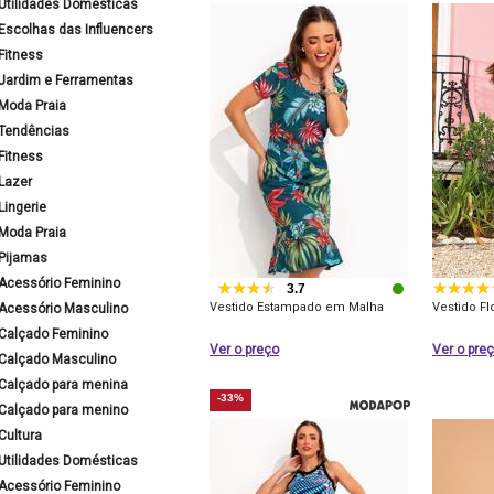
Utilidades Domésticas
Escolhas das Influencers
Fitness
Jardim e Ferramentas
Moda Praia
Tendências
Fitness
Lazer
Lingerie
Moda Praia
Pijamas
Acessório Feminino
3.7
Vestido Estampado em Malha
Vestido Fl
Acessório Masculino
Calçado Feminino
Ver o preço
Ver o pre
Calçado Masculino
Calçado para menina
-33%
Calçado para menino
Cultura
Utilidades Domésticas
Acessório Feminino