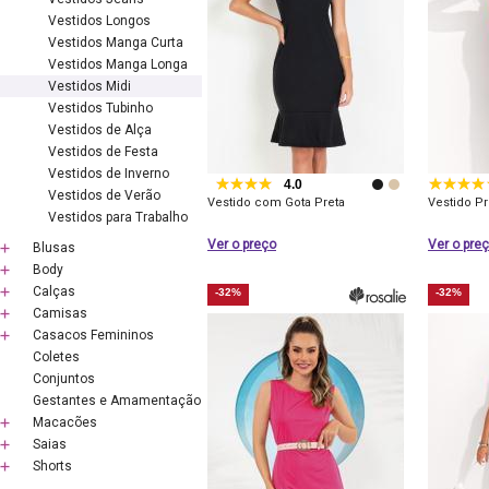
Vestidos Longos
Vestidos Manga Curta
Vestidos Manga Longa
Vestidos Midi
Vestidos Tubinho
Vestidos de Alça
Vestidos de Festa
Vestidos de Inverno
4.0
Vestidos de Verão
Vestido com Gota Preta
Vestido P
Vestidos para Trabalho
Ver o preço
Ver o pre
Blusas
Body
Calças
-32%
-32%
Camisas
Casacos Femininos
Coletes
Conjuntos
Gestantes e Amamentação
Macacões
Saias
Shorts