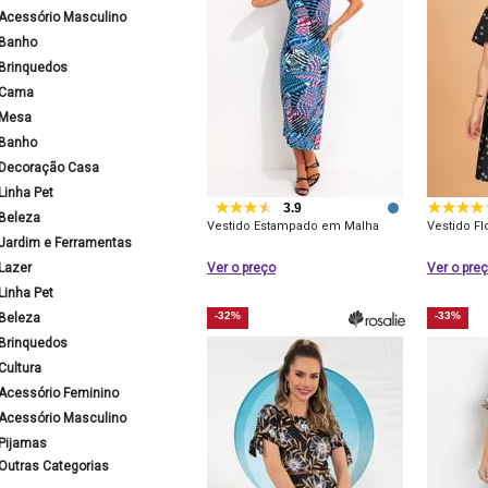
Acessório Masculino
Banho
Brinquedos
Cama
Mesa
Banho
Decoração Casa
Linha Pet
3.9
Beleza
Vestido Estampado em Malha
Vestido Fl
Jardim e Ferramentas
Lazer
Ver o preço
Ver o pre
Linha Pet
-32%
-33%
Beleza
Brinquedos
Cultura
Acessório Feminino
Acessório Masculino
Pijamas
Outras Categorias