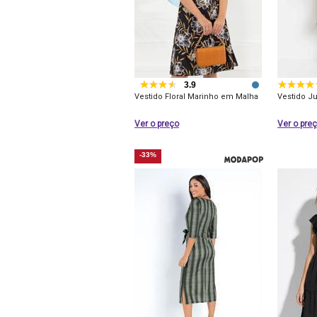
3.9
Vestido Floral Marinho em Malha
Vestido J
Ver o preço
Ver o pre
-33%