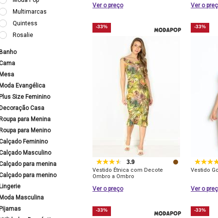
Moda Pop
Ver o preço
Ver o pre
Multimarcas
Quintess
-33%
-33%
Rosalie
Banho
Cama
Mesa
Moda Evangélica
Plus Size Feminino
Decoração Casa
Roupa para Menina
Roupa para Menino
Calçado Feminino
Calçado Masculino
3.9
Calçado para menina
Vestido Étnica com Decote
Vestido Go
Calçado para menino
Ombro a Ombro
Lingerie
Ver o preço
Ver o pre
Moda Masculina
Pijamas
-33%
-33%