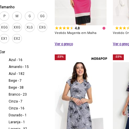
Tamanho
P
M
G
GG
XGG
XXG
XLG
EXG
4.8
Vestido Magenta em Malha
Vestido O
EX1
EX2
Ver o preço
Ver o pre
Cor
-33%
-33%
Azul - 16
Amarelo - 15
Azul - 182
Bege - 7
Bege - 38
Branco - 23
Cinza - 7
Cinza - 16
Dourado - 1
Laranja - 1