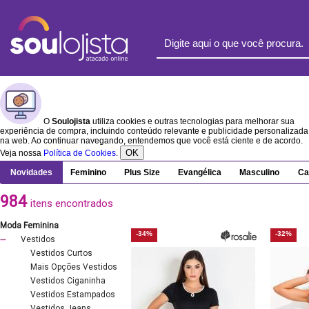
O
Soulojista
utiliza cookies e outras tecnologias para melhorar sua
experiência de compra, incluindo conteúdo relevante e publicidade personalizada
na web. Ao continuar navegando, entendemos que você está ciente e de acordo.
OK
Veja nossa
Política de Cookies
.
Novidades
Feminino
Plus Size
Evangélica
Masculino
Ca
984
itens encontrados
Moda Feminina
-34%
-32%
Vestidos
Vestidos Curtos
Mais Opções Vestidos
Vestidos Ciganinha
Vestidos Estampados
Vestidos Jeans