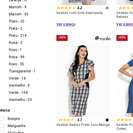
Laranja - 37
Marrom - 9
4.2
Vestido com Gola Estampado
Vestido F
Marrom - 55
Babado
Preto - 20
Ver o preço
Ver o pre
Prata - 2
Preto - 214
-33%
-33%
Rosa - 2
Roxo - 1
Rosa - 99
Roxo - 35
Transparente - 1
Verde - 14
Vermelho - 9
Verde - 104
Vermelho - 53
Marca
Bonprix
3.7
Vestido Xadrez Preto com Manga
Vestido P
Marguerite
Curtas