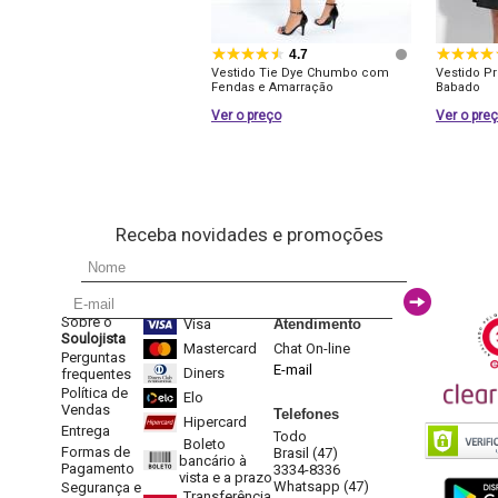
4.7
Vestido Tie Dye Chumbo com
Vestido P
Fendas e Amarração
Babado
Ver o preço
Ver o pre
Receba novidades e promoções
Sobre o
Visa
Atendimento
Soulojista
Mastercard
Chat On-line
Perguntas
E-mail
Diners
frequentes
Política de
Elo
Vendas
Telefones
Hipercard
Entrega
Todo
Boleto
Formas de
Brasil (47)
bancário à
Pagamento
3334-8336
vista e a prazo
Whatsapp (47)
Segurança e
Transferência