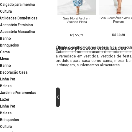
Calçado para menino
Cultura
Utilidades Domésticas
Saia Geométrica Azul
Saia Floral Azul em
Peplum
Viscose Plana
Acessório Feminino
Acessório Masculino
R$ 19,89
R$ 55,39
Banho
Brinquedos
Últimos produtos visualizados
Lojista o melhor da moda feminina, masculi
Catarina em nosso atacado de moda online e
Cama
a variedade em vestidos, vestidos de fest
Mesa
produtos para casa como cama, mesa, banh
jardinagem, suplementos alimentares.
Banho
Decoração Casa
Linha Pet
Beleza
Jardim e Ferramentas
Lazer
Linha Pet
Beleza
Brinquedos
Cultura