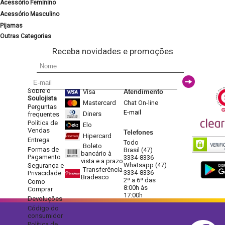
Acessório Feminino
Acessório Masculino
Pijamas
Outras Categorias
Receba novidades e promoções
Sobre o
Visa
Atendimento
Soulojista
Mastercard
Chat On-line
Perguntas
E-mail
Diners
frequentes
Política de
Elo
Vendas
Telefones
Hipercard
Entrega
Todo
Boleto
Formas de
Brasil (47)
bancário à
Pagamento
3334-8336
vista e a prazo
Whatsapp (47)
Segurança e
Transferência
3334-8336
Privacidade
Bradesco
2ª a 6ª das
Como
8:00h às
Comprar
17:00h
Devoluções
Código do
consumidor
Política de