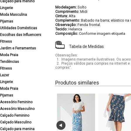
Calçado para menino
Modelagem:
Solto
Lingerie
Comprimento:
Midi
Moda Masculina
Cintura:
Alta
Complemento:
Babado na barra; elástico na c
Pijamas
Observação:
Fenda frontal.
Utilidades Domésticas
Tecido:
Helanca
Composição:
Conforme imagem etiqueta
Escolhas das Influencers
Fitness
Tabela de Medidas
Jardim e Ferramentas
Moda Praia
Observações:
1.
Imagens meramente ilustrativas. Os acess
Tendências
2.
Preços válidos para compras na internet e 
compras".
Fitness
Lazer
Produtos similares
Lingerie
Moda Praia
Pijamas
Acessório Feminino
Acessório Masculino
Calçado Feminino
Calçado Masculino
Calçado para menina