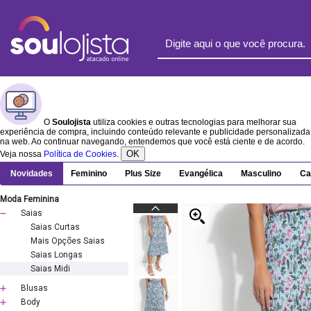
O
Soulojista
utiliza cookies e outras tecnologias para melhorar sua
experiência de compra, incluindo conteúdo relevante e publicidade personalizada
na web. Ao continuar navegando, entendemos que você está ciente e de acordo.
OK
Veja nossa
Política de Cookies
.
Novidades
Feminino
Plus Size
Evangélica
Masculino
Ca
Moda Feminina
Saias
Saias Curtas
Mais Opções Saias
Saias Longas
Saias Midi
Blusas
Body