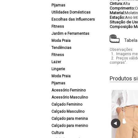
Cintura:
Alta
Pijamas
Comprimento:
C
Utilidades Domésticas
Material:
Moleti
Estação:
Ano Int
Escolhas das Influencers
Situação de Us
Fitness
Composição Mat
Jardim e Ferramentas
Tabela
Moda Praia
Tendências
Observações:
1.
Imagens mera
Fitness
2.
Preços válid
Lazer
compras".
Lingerie
Moda Praia
Produtos si
Pijamas
Acessório Feminino
Acessório Masculino
Calçado Feminino
Calçado Masculino
Calçado para menina
Calçado para menino
Cultura