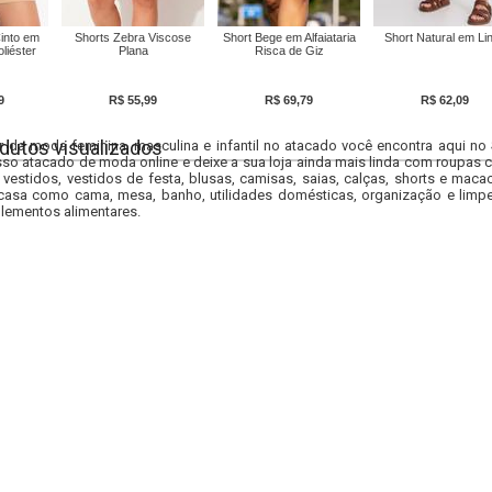
into em
Shorts Zebra Viscose
Short Bege em Alfaiataria
Short Natural em Li
liéster
Plana
Risca de Giz
9
R$ 55,99
R$ 69,79
R$ 62,09
dutos visualizados
r da moda feminina, masculina e infantil no atacado você encontra aqui no
so atacado de moda online e deixe a sua loja ainda mais linda com roupas c
 vestidos, vestidos de festa, blusas, camisas, saias, calças, shorts e m
casa como cama, mesa, banho, utilidades domésticas, organização e limpe
lementos alimentares.