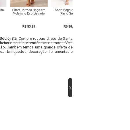
nho
Short Listrado Bege em
Short Bege em Crepe
Bermuda Bege em Crepe
Moletinho Eco Listrado
Plano Sarjado
Plano
R$ 53,99
R$ 98,09
R$ 72,89
Soulojista
. Compre roupas direto de Santa
heias de estilo e tendências da moda. Veja
acacão. Também temos uma grande oferta de
za, brinquedos, decoração, ferramentas e