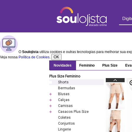
O
Soulojista
utiliza cookies e outras tecnologias para melhorar sua e
OK
Veja nossa
Política de Cookies
.
Novidades
Feminino
Plus Size
Eva
Plus Size Feminino
Shorts
Bermudas
Blusas
Calças
Camisas
Casacos Plus Size
Coletes
Conjuntos
Lingerie