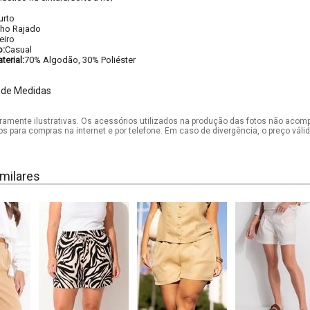
urto
nho Rajado
eiro
o:
Casual
erial:
70% Algodão, 30% Poliéster
 de Medidas
mente ilustrativas. Os acessórios utilizados na produção das fotos não acom
os para compras na internet e por telefone. Em caso de divergência, o preço vál
milares