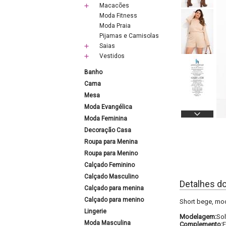
Macacões
Moda Fitness
Moda Praia
Pijamas e Camisolas
Saias
Vestidos
Banho
Cama
Mesa
Moda Evangélica
Moda Feminina
Decoração Casa
Roupa para Menina
Roupa para Menino
Calçado Feminino
Calçado Masculino
Detalhes d
Calçado para menina
Calçado para menino
Short bege, mode
Lingerie
Modelagem:
Sol
Moda Masculina
Complemento:
E