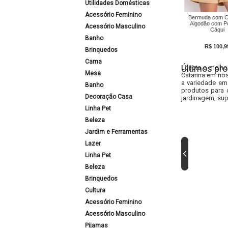
Utilidades Domésticas
Acessório Feminino
Bermuda com C
Algodão com Po
Acessório Masculino
Cáqui
Banho
R$ 100,9
Brinquedos
Cama
Últimos pro
Lojista o melho
Mesa
Catarina em nos
a variedade em
Banho
produtos para 
Decoração Casa
jardinagem, sup
Linha Pet
Beleza
Jardim e Ferramentas
Lazer
Linha Pet
Beleza
Brinquedos
Cultura
Acessório Feminino
Acessório Masculino
Pijamas