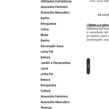
Jorts Jeans Méd
Utilidades Domésticas
Acessório Feminino
Acessório Masculino
R$ 103,9
Banho
Brinquedos
Últimos pro
Lojista o melho
Catarina em nos
Cama
a variedade em
Mesa
produtos para 
jardinagem, sup
Banho
Decoração Casa
Linha Pet
Beleza
Jardim e Ferramentas
Lazer
Linha Pet
Beleza
Brinquedos
Cultura
Acessório Feminino
Acessório Masculino
Pijamas