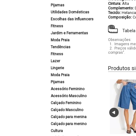
Cintura:
Alta
Pijamas
Complemento:
Utilidades Domésticas
Tecido:
Helanca
Composição:
C
Escolhas das Influencers
Fitness
Tabela
Jardim e Ferramentas
Observações:
Moda Praia
1.
Imagens mera
Tendências
2.
Preços válid
compras".
Fitness
Lazer
Produtos si
Lingerie
Moda Praia
Pijamas
Acessório Feminino
Acessório Masculino
Calçado Feminino
Calçado Masculino
Calçado para menina
Calçado para menino
Cultura