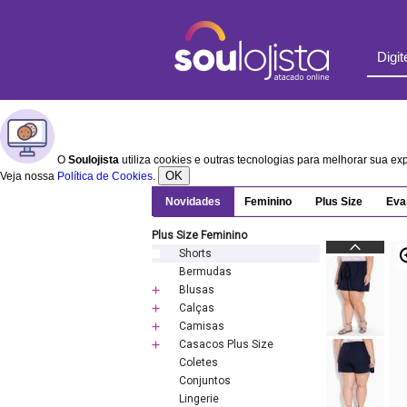
O
Soulojista
utiliza cookies e outras tecnologias para melhorar sua e
OK
Veja nossa
Política de Cookies
.
Novidades
Feminino
Plus Size
Eva
Plus Size Feminino
Shorts
Bermudas
Blusas
Calças
Camisas
Casacos Plus Size
Coletes
Conjuntos
Lingerie