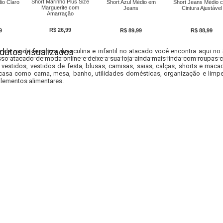
Short Marinho Plus Size
io Claro
Short Azul Médio em
Short Jeans Médio 
Marguerite com
Jeans
Cintura Ajustável
Amarração
R$ 26,99
9
R$ 89,99
R$ 88,99
dutos visualizados
r da moda feminina, masculina e infantil no atacado você encontra aqui no
so atacado de moda online e deixe a sua loja ainda mais linda com roupas c
 vestidos, vestidos de festa, blusas, camisas, saias, calças, shorts e m
casa como cama, mesa, banho, utilidades domésticas, organização e limpe
lementos alimentares.