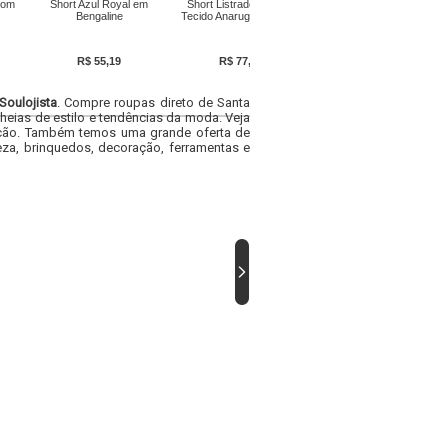
Bermuda / Calça Jeans
com
Short Azul Royal em
Short Listrado Azul em
Azul Claro
Bengaline
Tecido Anaruga Fio Tinto
R$ 88,39
R$ 55,19
R$ 77,99
Soulojista
. Compre roupas direto de Santa
heias de estilo e tendências da moda. Veja
acacão. Também temos uma grande oferta de
za, brinquedos, decoração, ferramentas e