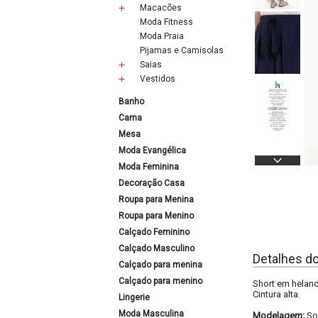
Macacões
Moda Fitness
Moda Praia
Pijamas e Camisolas
Saias
Vestidos
Banho
Cama
Mesa
Moda Evangélica
Moda Feminina
Decoração Casa
Roupa para Menina
Roupa para Menino
Calçado Feminino
Calçado Masculino
Detalhes d
Calçado para menina
Calçado para menino
Short em helanc
Cintura alta.
Lingerie
Moda Masculina
Modelagem:
So