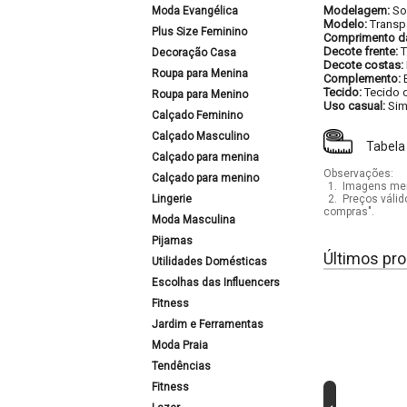
Modelagem:
So
Moda Evangélica
Modelo:
Trans
Plus Size Feminino
Comprimento d
Decote frente:
T
Decoração Casa
Decote costas:
Roupa para Menina
Complemento:
Tecido:
Tecido d
Roupa para Menino
Uso casual:
Si
Calçado Feminino
Calçado Masculino
Tabela
Calçado para menina
Observações:
Calçado para menino
1.
Imagens mera
Lingerie
2.
Preços válid
compras".
Moda Masculina
Pijamas
Últimos pro
Utilidades Domésticas
Escolhas das Influencers
Fitness
Jardim e Ferramentas
Moda Praia
Tendências
Fitness