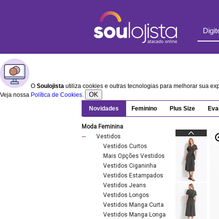
O
Soulojista
utiliza cookies e outras tecnologias para melhorar sua e
OK
Veja nossa
Política de Cookies
.
Novidades
Feminino
Plus Size
Eva
Moda Feminina
Vestidos
Vestidos Curtos
Mais Opções Vestidos
Vestidos Ciganinha
Vestidos Estampados
Vestidos Jeans
Vestidos Longos
Vestidos Manga Curta
Vestidos Manga Longa