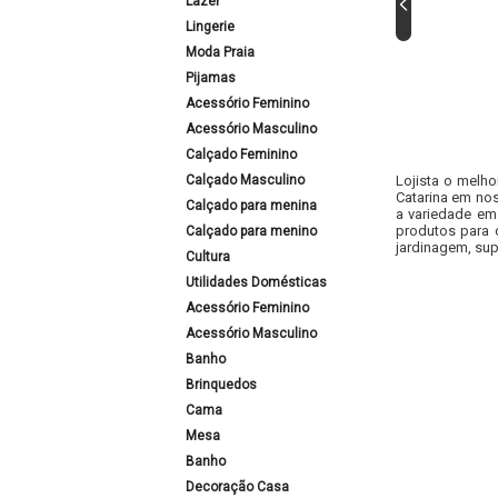
Lazer
Lingerie
Moda Praia
Pijamas
Acessório Feminino
Acessório Masculino
Calçado Feminino
Calçado Masculino
Lojista o melho
Catarina em nos
Calçado para menina
a variedade em
produtos para 
Calçado para menino
jardinagem, sup
Cultura
Utilidades Domésticas
Acessório Feminino
Acessório Masculino
Banho
Brinquedos
Cama
Mesa
Banho
Decoração Casa