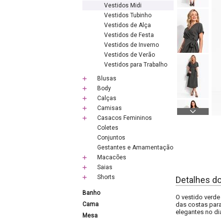
Vestidos Midi
Vestidos Tubinho
Vestidos de Alça
Vestidos de Festa
Vestidos de Inverno
Vestidos de Verão
Vestidos para Trabalho
Blusas
Body
Calças
Camisas
Casacos Femininos
Coletes
Conjuntos
Gestantes e Amamentação
Macacões
Saias
Shorts
Detalhes d
Banho
O vestido verde 
Cama
das costas para
elegantes no di
Mesa