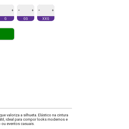
-
-
+
+
+
G
GG
XXG
e valoriza a silhueta. Elástico na cintura
til, ideal para compor looks modernos e
o ou eventos casuais.