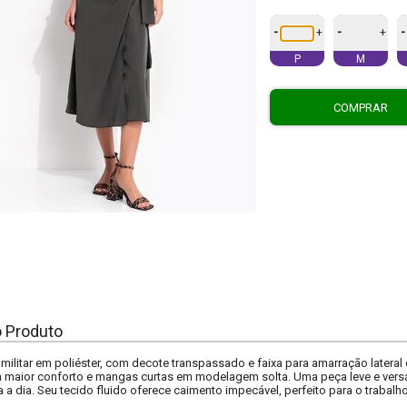
-
-
-
+
+
P
M
COMPRAR
o Produto
militar em poliéster, com decote transpassado e faixa para amarração lateral qu
 maior conforto e mangas curtas em modelagem solta. Uma peça leve e versá
a a dia. Seu tecido fluido oferece caimento impecável, perfeito para o trabalh