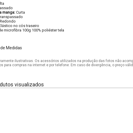
lta
passado
a manga:
Curta
ranspassado
Redondo
Elástico no cós traseiro
e microfibra 100g 100% poliéster tela
m
 de Medidas
mente ilustrativas. Os acessórios utilizados na produção das fotos não acom
os para compras na internet e por telefone. Em caso de divergência, o preço vál
dutos visualizados