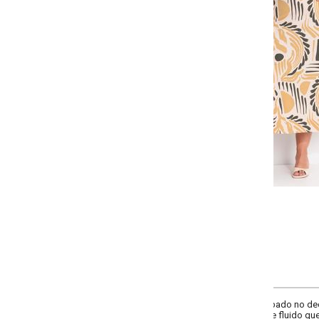
Selecione a quantidade para cada tamanho:
-
-
-
-
+
+
+
G
GG
XXG
XLG
COMPRAR
do no decote e alças caídas que valorizam os ombros. Modelagem ajustada
e fluido que oferece conforto e movimento. Ideal para um look elegante e des