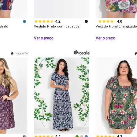
4.2
4.0
strato
Vestido Preto com Babados
Vestido Floral Energizado
Ver o preço
Ver o preço
4.4
4.3