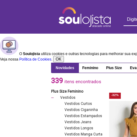
O
Soulojista
utiliza cookies e outras tecnologias para melhorar sua e
OK
Veja nossa
Política de Cookies
.
Novidades
Feminino
Plus Size
Eva
339
itens encontrados
Plus Size Feminino
-32%
Vestidos
Vestidos Curtos
Vestidos Ciganinha
Vestidos Estampados
Vestidos Jeans
Vestidos Longos
Vestidos Manga Curta