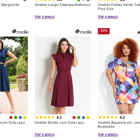
 Marguerite
Vestido Longo Estampa Arabesco
Vestido Folhas Verde Tu
Plus Size
Ver o preço
Ver o preço
-33%
4.1
4.2
 com Gola Laço
Vestido Bordô com Gola Laço
Vestido Aquarela em Jer
Acetinado
Ver o preço
Ver o preço