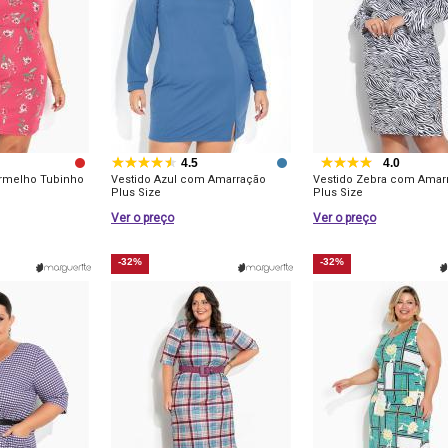
4.5
4.0
ermelho Tubinho
Vestido Azul com Amarração
Vestido Zebra com Amar
Plus Size
Plus Size
Ver o preço
Ver o preço
-32%
-32%