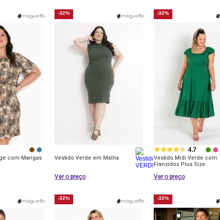
-32%
-32%
4.7
Bege com Mangas
Vestido Verde em Malha
Vestido Midi Verde com
Franzidos Plus Size
Ver o preço
Ver o preço
-32%
-32%