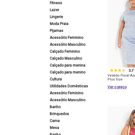
Fitness
Lazer
Lingerie
Moda Praia
Pijamas
Acessório Feminino
Acessório Masculino
Calçado Feminino
Calçado Masculino
Calçado para menina
3.7
Calçado para menino
Vestido Floral A
Cultura
Plus Size
Utilidades Domésticas
Ver o preço
Acessório Feminino
Acessório Masculino
Banho
Brinquedos
Cama
Mesa
Banho