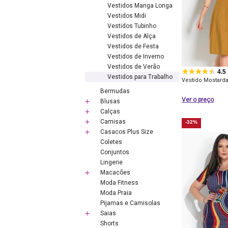
Vestidos Manga Longa
Vestidos Midi
Vestidos Tubinho
Vestidos de Alça
Vestidos de Festa
Vestidos de Inverno
Vestidos de Verão
4.5
Vestidos para Trabalho
Vestido Mostard
Bermudas
Ver o preço
Blusas
Calças
Camisas
-32%
Casacos Plus Size
Coletes
Conjuntos
Lingerie
Macacões
Moda Fitness
Moda Praia
Pijamas e Camisolas
Saias
Shorts