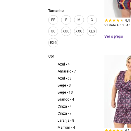
Tamanho
PP
P
M
G
4.4
Vestido Floral Ab
GG
XGG
XXG
XLG
Ver o preço
EXG
Cor
Azul - 4
Amarelo - 7
Azul - 68
Bege - 3
Bege - 13
Branco - 4
Cinza - 4
Cinza - 7
Laranja - 8
Marrom - 4
4.1