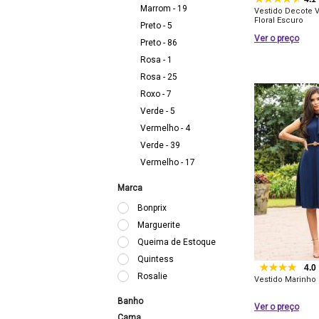
Marrom - 19
Vestido Decote V
Floral Escuro
Preto - 5
Ver o preço
Preto - 86
Rosa - 1
Rosa - 25
Roxo - 7
Verde - 5
Vermelho - 4
Verde - 39
Vermelho - 17
Marca
Bonprix
Marguerite
Queima de Estoque
Quintess
4.0
Rosalie
Vestido Marinho
Banho
Ver o preço
Cama