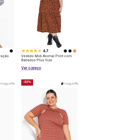
4.7
ração
Vestido Midi Animal Print com
Babados Plus Size
Ver o preço
-32%