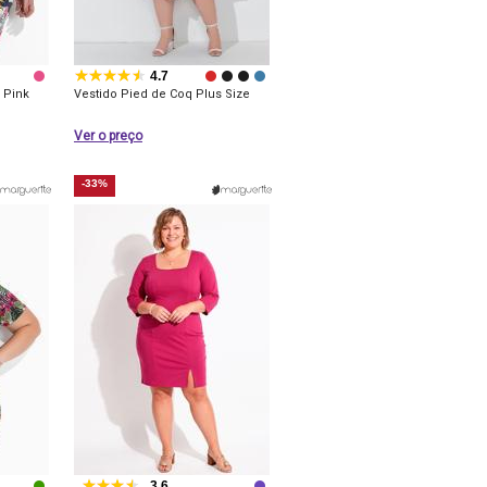
4.7
 Pink
Vestido Pied de Coq Plus Size
Ver o preço
-33%
3.6