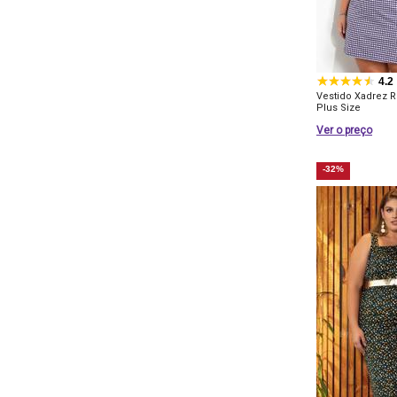
4.2
Vestido Xadrez 
Plus Size
Ver o preço
-32%