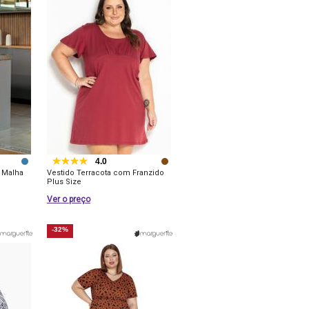
4.0
 Malha
Vestido Terracota com Franzido
Plus Size
Ver o preço
-32%