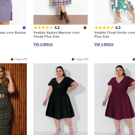
4.2
4.3
Roxo com Bolsos
Vestido Xadrez Marrom com
Vestido Floral Verde co
Fenda Plus Size
Plus Size
Ver o preço
Ver o preço