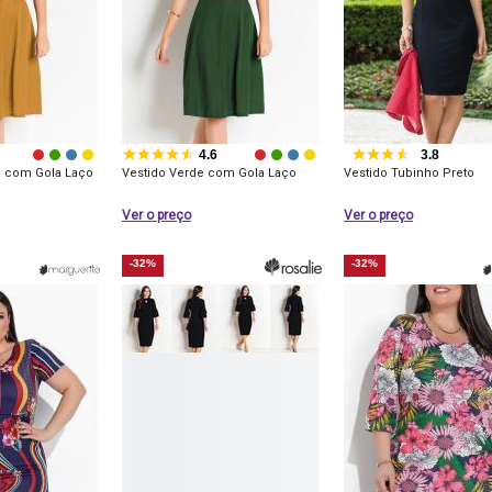
4.6
3.8
a com Gola Laço
Vestido Verde com Gola Laço
Vestido Tubinho Preto
Ver o preço
Ver o preço
-32%
-32%