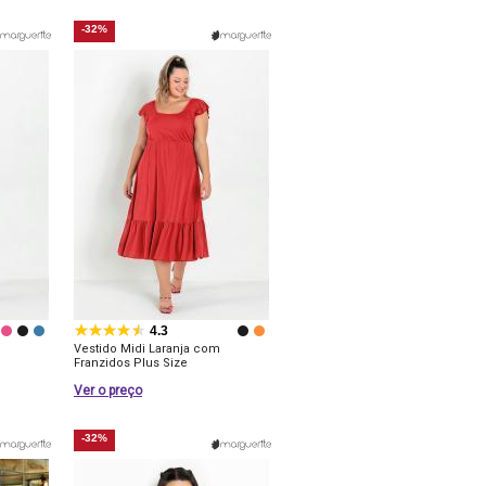
-32%
4.3
Vestido Midi Laranja com
Franzidos Plus Size
Ver o preço
-32%