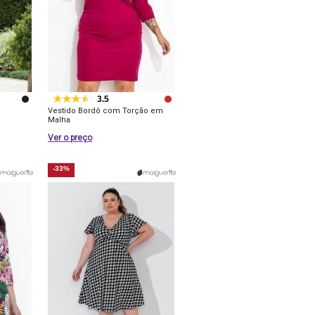
3.5
Vestido Bordô com Torção em
Malha
Ver o preço
-33%