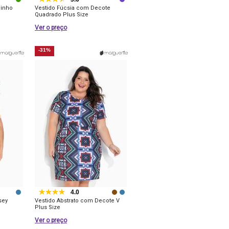
binho
Vestido Fúcsia com Decote
Quadrado Plus Size
Ver o preço
-31%
4.0
sey
Vestido Abstrato com Decote V
Plus Size
Ver o preço