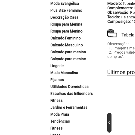
Modelo:
Tubinh
Moda Evangélica
Complemento:
Plus Size Feminino
Observação:
Re
Tecido:
Helanca
Decoração Casa
Composição:
1
Roupa para Menina
Roupa para Menino
Tabela
Calçado Feminino
Observações:
Calçado Masculino
1.
Imagens mera
Calçado para menina
2.
Preços válid
compras".
Calçado para menino
Lingerie
Últimos pro
Moda Masculina
Pijamas
Utilidades Domésticas
Escolhas das Influencers
Fitness
Jardim e Ferramentas
Moda Praia
Tendências
Fitness