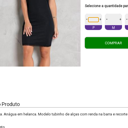
Selecione a quantidade pa
-
-
-
+
+
P
M
COMPRAR
o Produto
a. Anágua em helanca. Modelo tubinho de alças com renda na barra e recort
sto