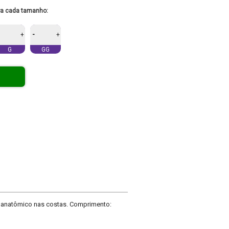
ra cada tamanho:
-
+
+
G
GG
e anatômico nas costas. Comprimento: