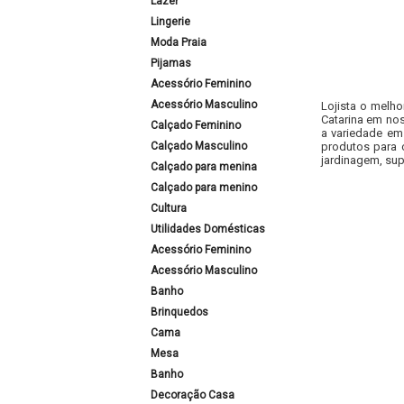
Lazer
Lingerie
Moda Praia
Pijamas
Acessório Feminino
Acessório Masculino
Lojista o melho
Catarina em nos
Calçado Feminino
a variedade em
Calçado Masculino
produtos para 
jardinagem, sup
Calçado para menina
Calçado para menino
Cultura
Utilidades Domésticas
Acessório Feminino
Acessório Masculino
Banho
Brinquedos
Cama
Mesa
Banho
Decoração Casa