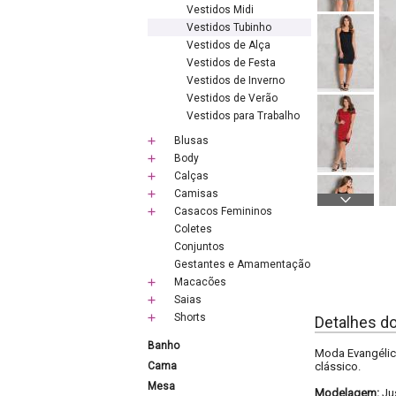
Vestidos Midi
Vestidos Tubinho
Vestidos de Alça
Vestidos de Festa
Vestidos de Inverno
Vestidos de Verão
Vestidos para Trabalho
Blusas
Body
Calças
Camisas
Casacos Femininos
Coletes
Conjuntos
Gestantes e Amamentação
Macacões
Saias
Shorts
Detalhes d
Banho
Moda Evangélic
Cama
clássico.
Mesa
Modelagem:
Ju