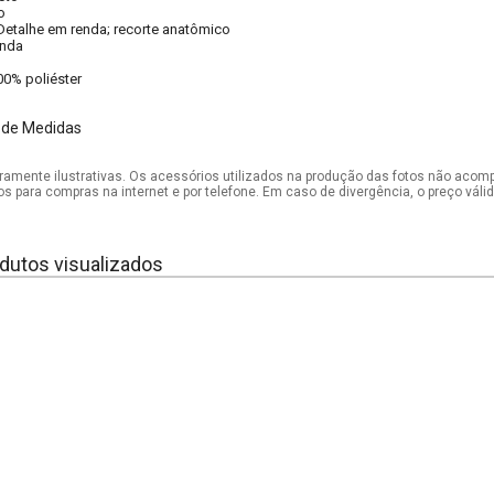
o
Detalhe em renda; recorte anatômico
nda
00% poliéster
 de Medidas
mente ilustrativas. Os acessórios utilizados na produção das fotos não acom
os para compras na internet e por telefone. Em caso de divergência, o preço vál
dutos visualizados