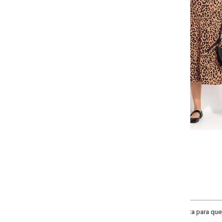
Selecione:
Selecione a quantidade para cada tamanho:
-
-
-
-
+
+
+
G
GG
XXG
XLG
COMPRAR
ita para quem busca um look moderno, versátil e atemporal para qualquer oc