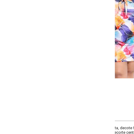
Selecione a quantidade para cada tamanho:
-
-
-
-
+
+
+
G
GG
XXG
XLG
COMPRAR
ta, decote frente com amarração, decote costas redondo, comprimento da m
 recorte central costas, comprimento clássico, material malha de poliéster