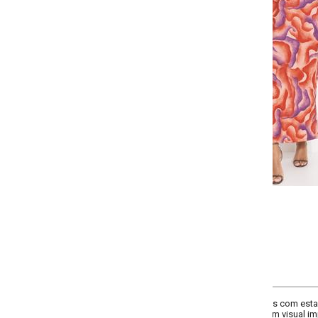
-
-
-
+
+
+
P
M
G
GG
COMPRAR
s com estampa abstrata. A modelagem reta e o design moderno fazem dest
um visual impactante e cheio de personalidade em eventos casuais.