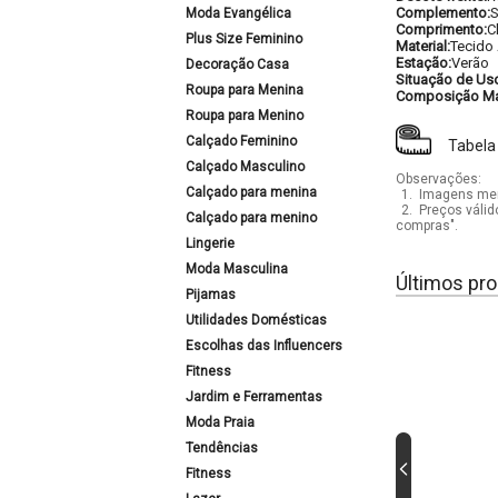
Complemento:
S
Moda Evangélica
Comprimento:
C
Plus Size Feminino
Material:
Tecido 
Estação:
Verão
Decoração Casa
Situação de Us
Roupa para Menina
Composição Mat
Roupa para Menino
Calçado Feminino
Tabela
Calçado Masculino
Observações:
Calçado para menina
1.
Imagens mera
2.
Preços válid
Calçado para menino
compras".
Lingerie
Moda Masculina
Últimos pro
Pijamas
Utilidades Domésticas
Escolhas das Influencers
Fitness
Jardim e Ferramentas
Moda Praia
Tendências
Fitness