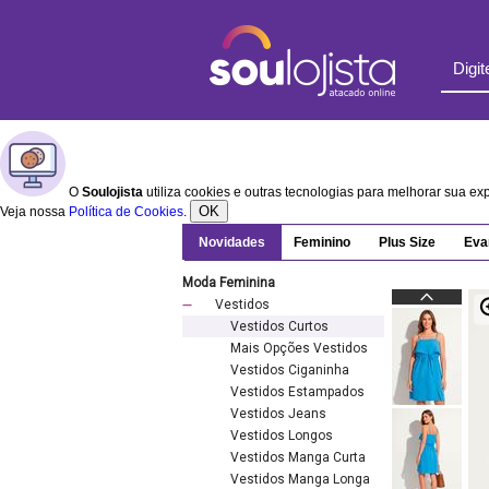
O
Soulojista
utiliza cookies e outras tecnologias para melhorar sua e
OK
Veja nossa
Política de Cookies
.
Novidades
Feminino
Plus Size
Eva
Moda Feminina
Vestidos
Vestidos Curtos
Mais Opções Vestidos
Vestidos Ciganinha
Vestidos Estampados
Vestidos Jeans
Vestidos Longos
Vestidos Manga Curta
Vestidos Manga Longa