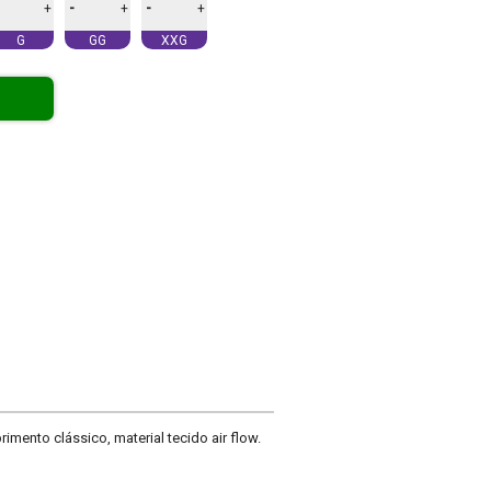
-
-
+
+
+
G
GG
XXG
mento clássico, material tecido air flow.