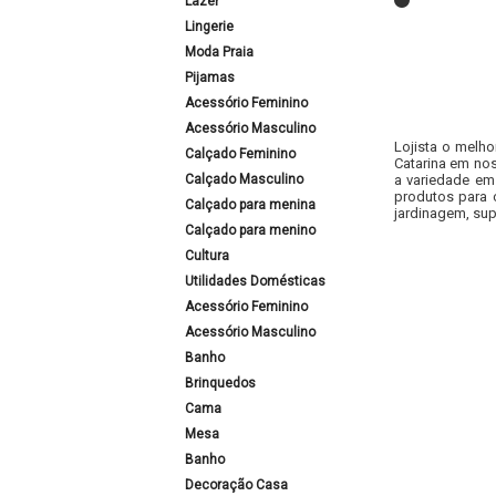
Lazer
Lingerie
Moda Praia
Pijamas
Acessório Feminino
Acessório Masculino
Lojista o melho
Calçado Feminino
Catarina em nos
Calçado Masculino
a variedade em
produtos para 
Calçado para menina
jardinagem, sup
Calçado para menino
Cultura
Utilidades Domésticas
Acessório Feminino
Acessório Masculino
Banho
Brinquedos
Cama
Mesa
Banho
Decoração Casa