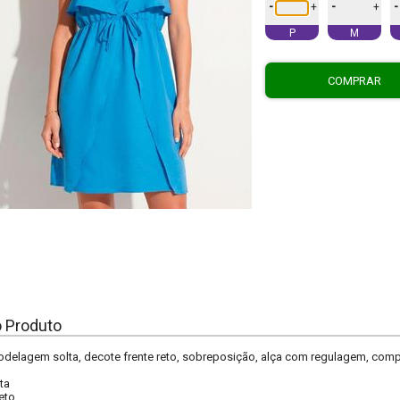
-
-
-
+
+
P
M
COMPRAR
o Produto
odelagem solta, decote frente reto, sobreposição, alça com regulagem, compri
ta
eto