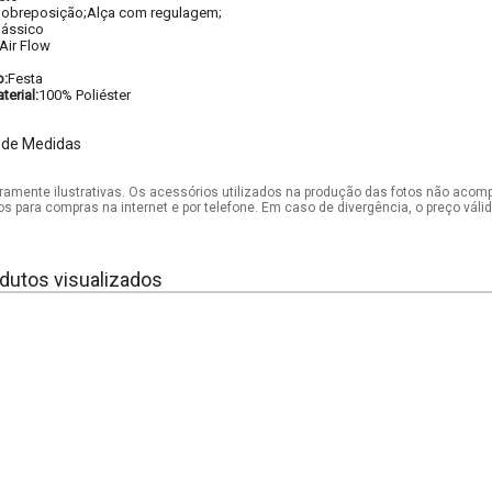
obreposição;Alça com regulagem;
lássico
Air Flow
o:
Festa
erial:
100% Poliéster
 de Medidas
mente ilustrativas. Os acessórios utilizados na produção das fotos não acom
os para compras na internet e por telefone. Em caso de divergência, o preço vál
dutos visualizados