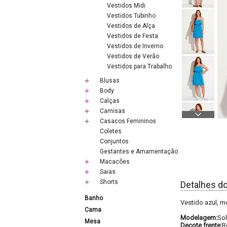
Vestidos Midi
Vestidos Tubinho
Vestidos de Alça
Vestidos de Festa
Vestidos de Inverno
Vestidos de Verão
Vestidos para Trabalho
Blusas
Body
Calças
Camisas
Casacos Femininos
Coletes
Conjuntos
Gestantes e Amamentação
Macacões
Saias
Shorts
Detalhes d
Banho
Vestido azul, m
Cama
Modelagem:
Sol
Mesa
Decote frente:
R