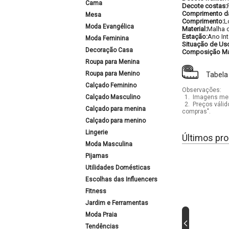
Cama
Decote costas:
Comprimento d
Mesa
Comprimento:
L
Moda Evangélica
Material:
Malha d
Estação:
Ano Int
Moda Feminina
Situação de Us
Decoração Casa
Composição Mat
Roupa para Menina
Roupa para Menino
Tabela
Calçado Feminino
Observações:
Calçado Masculino
1.
Imagens mera
2.
Preços válid
Calçado para menina
compras".
Calçado para menino
Lingerie
Últimos pro
Moda Masculina
Pijamas
Utilidades Domésticas
Escolhas das Influencers
Fitness
Jardim e Ferramentas
Moda Praia
Tendências