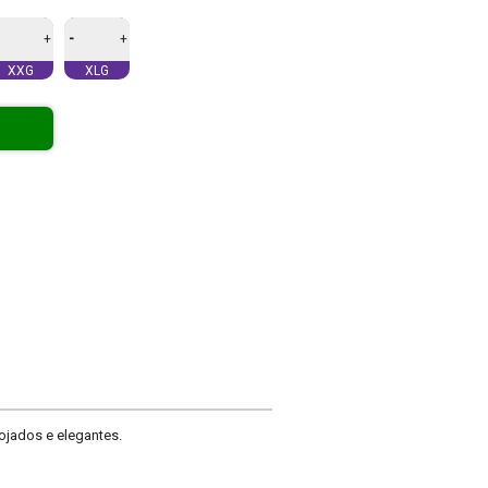
-
+
+
XXG
XLG
pojados e elegantes.