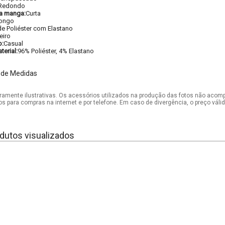
Redondo
a manga:
Curta
ongo
e Poliéster com Elastano
eiro
o:
Casual
erial:
96% Poliéster, 4% Elastano
 de Medidas
mente ilustrativas. Os acessórios utilizados na produção das fotos não acom
os para compras na internet e por telefone. Em caso de divergência, o preço vál
dutos visualizados