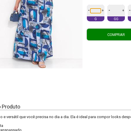
-
-
-
+
+
G
GG
COMPRAR
o Produto
 e versátil que você precisa no dia a dia. Ela é ideal para compor looks des
ta
ranspassado