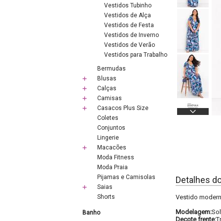
Vestidos Tubinho
Vestidos de Alça
Vestidos de Festa
Vestidos de Inverno
Vestidos de Verão
Vestidos para Trabalho
Bermudas
Blusas
Calças
Camisas
Casacos Plus Size
Coletes
Conjuntos
Lingerie
Macacões
Moda Fitness
Moda Praia
Pijamas e Camisolas
Detalhes d
Saias
Shorts
Vestido moderno
Modelagem:
Sol
Banho
Decote frente:
T