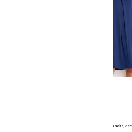
Selecione:
Selecione a quantidade para cada tamanho:
-
-
-
-
+
+
+
P
M
G
GG
COMPRAR
 solta, decote frente u, complementos prega, comprimento clássico, materia