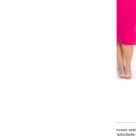
-
+
G
GG
XXG
XLG
COMPRAR
 nosso vestido básico, reinventado com recortes contrastantes para um visua
plicidade com um toque de ousadia.