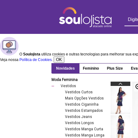
O
Soulojista
utiliza cookies e outras tecnologias para melhorar sua e
OK
Veja nossa
Política de Cookies
.
Novidades
Feminino
Plus Size
Eva
Moda Feminina
Vestidos
Vestidos Curtos
Mais Opções Vestidos
Vestidos Ciganinha
Vestidos Estampados
Vestidos Jeans
Vestidos Longos
Vestidos Manga Curta
Vestidos Manga Longa