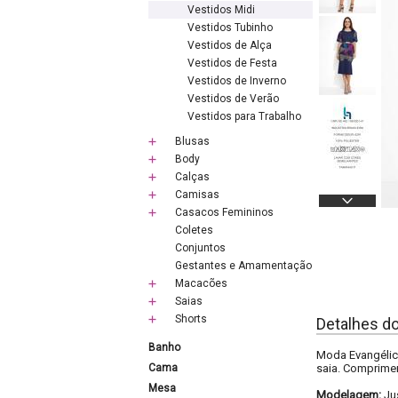
Vestidos Midi
Vestidos Tubinho
Vestidos de Alça
Vestidos de Festa
Vestidos de Inverno
Vestidos de Verão
Vestidos para Trabalho
Blusas
Body
Calças
Camisas
Casacos Femininos
Coletes
Conjuntos
Gestantes e Amamentação
Macacões
Saias
Shorts
Detalhes d
Banho
Moda Evangélica
Cama
saia. Comprimen
Mesa
Modelagem:
Ju