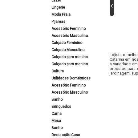
Lazer
Lingerie
Moda Praia
Pijamas
Acessório Feminino
Acessório Masculino
Calçado Feminino
Calçado Masculino
Lojista o melho
Calçado para menina
Catarina em nos
a variedade em
Calçado para menino
produtos para 
Cultura
jardinagem, sup
Utilidades Domésticas
Acessório Feminino
Acessório Masculino
Banho
Brinquedos
Cama
Mesa
Banho
Decoração Casa