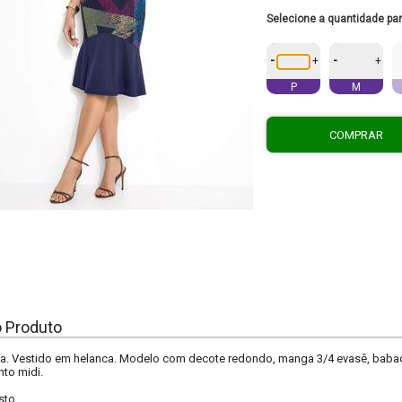
Selecione a quantidade pa
-
-
+
+
P
M
COMPRAR
o Produto
. Vestido em helanca. Modelo com decote redondo, manga 3/4 evasê, babado n
to midi.
sto