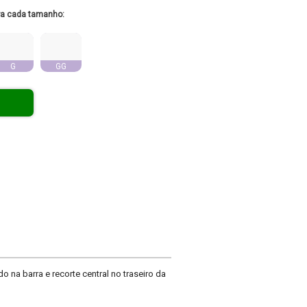
ra cada tamanho:
G
GG
a barra e recorte central no traseiro da