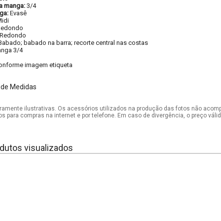
a manga:
3/4
ga:
Evasê
idi
Redondo
Redondo
Babado; babado na barra; recorte central nas costas
nga 3/4
onforme imagem etiqueta
 de Medidas
mente ilustrativas. Os acessórios utilizados na produção das fotos não acom
os para compras na internet e por telefone. Em caso de divergência, o preço vál
dutos visualizados