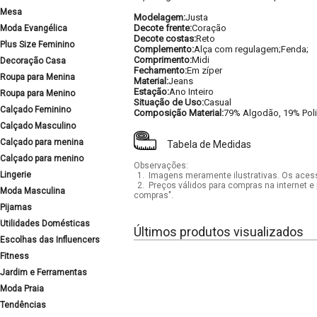
Mesa
Modelagem:
Justa
Decote frente:
Coração
Moda Evangélica
Decote costas:
Reto
Plus Size Feminino
Complemento:
Alça com regulagem;Fenda;
Comprimento:
Midi
Decoração Casa
Fechamento:
Em zíper
Roupa para Menina
Material:
Jeans
Estação:
Ano Inteiro
Roupa para Menino
Situação de Uso:
Casual
Calçado Feminino
Composição Material:
79% Algodão, 19% Poli
Calçado Masculino
Calçado para menina
Tabela de Medidas
Calçado para menino
Observações:
Lingerie
1.
Imagens meramente ilustrativas. Os acess
2.
Preços válidos para compras na internet e 
Moda Masculina
compras".
Pijamas
Utilidades Domésticas
Últimos produtos visualizados
Escolhas das Influencers
Fitness
Jardim e Ferramentas
Moda Praia
Tendências