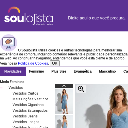
O
Soulojista
utiliza cookies e outras tecnologias para melhorar sua
experiência de compra, incluindo conteúdo relevante e publicidade personalizada
na web. Ao continuar navegando, entendemos que você está ciente e de acordo.
OK
Veja nossa
Política de Cookies
.
Novidades
Feminino
Plus Size
Evangélica
Masculino
Ca
Moda Feminina
Vestidos
Vestidos Curtos
Mais Opções Vestidos
Vestidos Ciganinha
Vestidos Estampados
Vestidos Jeans
Vestidos Longos
Vestidos Manga Curta