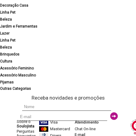
Decoração Casa
Linha Pet
Beleza
Jardim e Ferramentas
Lazer
Linha Pet
Beleza
Brinquedos
Cultura
Acessório Feminino
Acessório Masculino
Pijamas
Outras Categorias
Receba novidades e promoções
Sobre o
Visa
Atendimento
Soulojista
Mastercard
Chat On-line
Perguntas
E-mail
Diners
frequentes