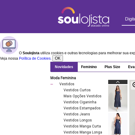
O
Soulojista
utiliza cookies e outras tecnologias para melhorar sua e
OK
Veja nossa
Política de Cookies
.
Novidades
Feminino
Plus Size
Eva
Moda Feminina
Vestidos
Vestidos Curtos
Mais Opções Vestidos
Vestidos Ciganinha
Vestidos Estampados
Vestidos Jeans
Vestidos Longos
Vestidos Manga Curta
Vestidos Manga Longa