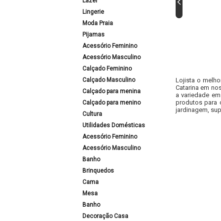
Lazer
Lingerie
Moda Praia
Pijamas
Acessório Feminino
Acessório Masculino
Calçado Feminino
Calçado Masculino
Lojista o melho
Catarina em nos
Calçado para menina
a variedade em
produtos para 
Calçado para menino
jardinagem, sup
Cultura
Utilidades Domésticas
Acessório Feminino
Acessório Masculino
Banho
Brinquedos
Cama
Mesa
Banho
Decoração Casa