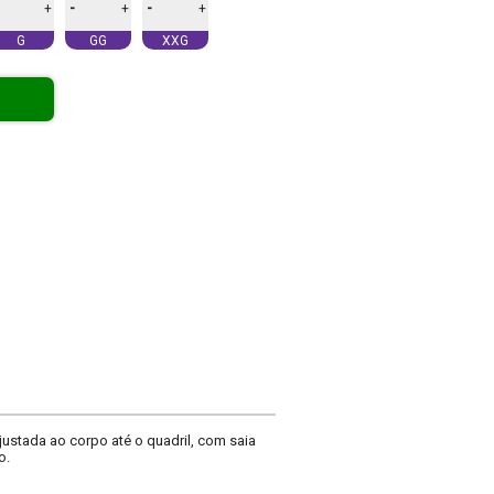
-
-
+
+
+
G
GG
XXG
ustada ao corpo até o quadril, com saia
o.