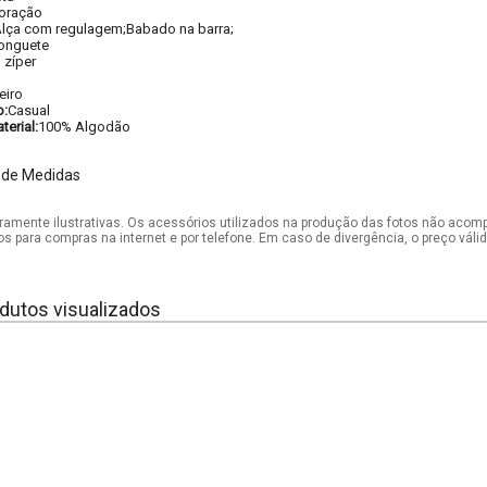
oração
lça com regulagem;Babado na barra;
onguete
 zíper
eiro
o:
Casual
erial:
100% Algodão
 de Medidas
mente ilustrativas. Os acessórios utilizados na produção das fotos não acom
os para compras na internet e por telefone. Em caso de divergência, o preço vál
dutos visualizados