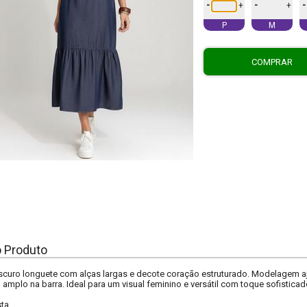
-
-
-
+
+
P
M
COMPRAR
o Produto
scuro longuete com alças largas e decote coração estruturado. Modelagem aj
amplo na barra. Ideal para um visual feminino e versátil com toque sofisticad
sta