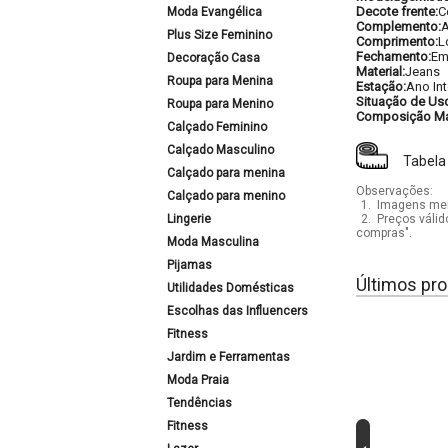
Decote frente:
C
Moda Evangélica
Complemento:
A
Plus Size Feminino
Comprimento:
L
Fechamento:
Em
Decoração Casa
Material:
Jeans
Roupa para Menina
Estação:
Ano Int
Situação de Us
Roupa para Menino
Composição Mat
Calçado Feminino
Calçado Masculino
Tabela
Calçado para menina
Observações:
Calçado para menino
1.
Imagens mera
Lingerie
2.
Preços válid
compras".
Moda Masculina
Pijamas
Últimos pro
Utilidades Domésticas
Escolhas das Influencers
Fitness
Jardim e Ferramentas
Moda Praia
Tendências
Fitness