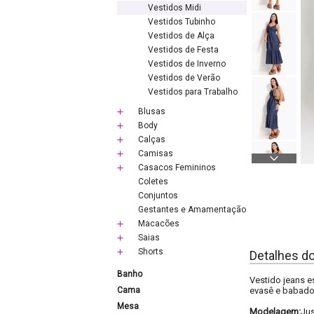
Vestidos Midi
Vestidos Tubinho
Vestidos de Alça
Vestidos de Festa
Vestidos de Inverno
Vestidos de Verão
Vestidos para Trabalho
Blusas
Body
Calças
Camisas
Casacos Femininos
Coletes
Conjuntos
Gestantes e Amamentação
Macacões
Saias
Shorts
Detalhes d
Banho
Vestido jeans e
Cama
evasê e babado 
Mesa
Modelagem:
Ju