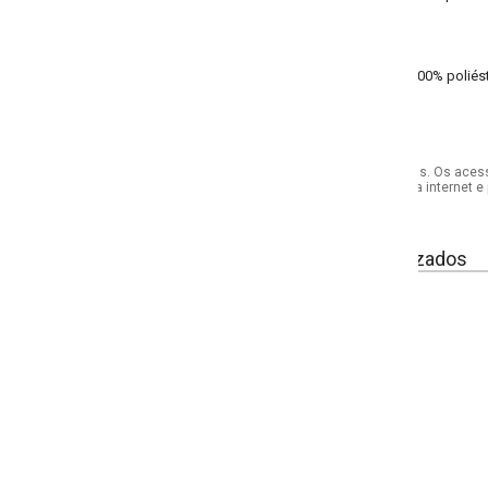
00% poliéster helanca - meia malha
s. Os acessórios utilizados na produção das fotos não acompanham o produto.
internet e por telefone. Em caso de divergência, o preço válido será sempre aq
izados