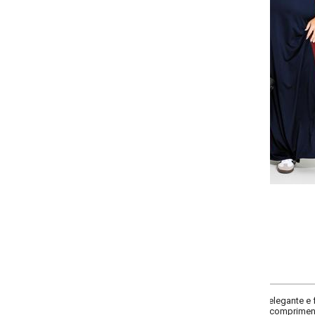
Selecione a quantidade para cada tamanho:
-
-
-
-
+
+
+
G
GG
XXG
XLG
COMPRAR
legante e fluido, com modelagem solta e decote em V que valoriza o colo. M
comprimento longo, ideal para ocasiões especiais.