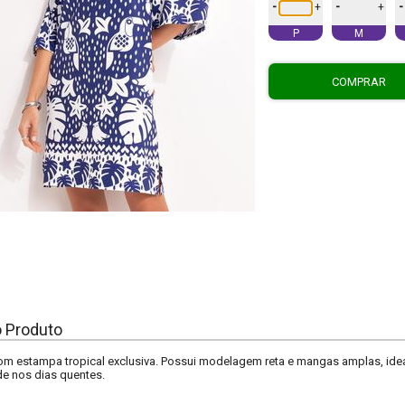
-
-
-
+
+
P
M
COMPRAR
o Produto
om estampa tropical exclusiva. Possui modelagem reta e mangas amplas, ideal
e nos dias quentes.