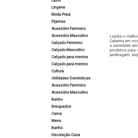
Lazer
Lingerie
Moda Praia
Pijamas
Acessório Feminino
Acessório Masculino
Lojista o melho
Catarina em nos
Calçado Feminino
a variedade em
Calçado Masculino
produtos para 
jardinagem, sup
Calçado para menina
Calçado para menino
Cultura
Utilidades Domésticas
Acessório Feminino
Acessório Masculino
Banho
Brinquedos
Cama
Mesa
Banho
Decoração Casa