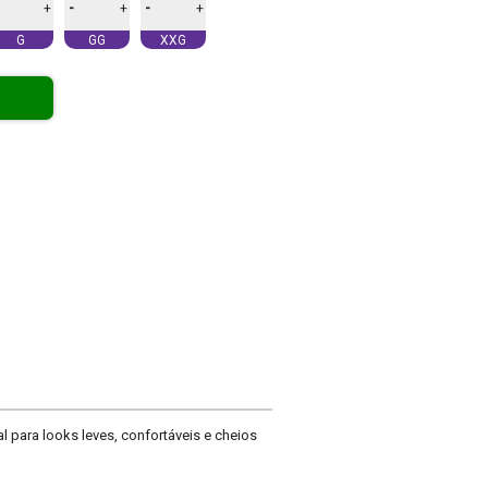
-
-
+
+
+
G
GG
XXG
 para looks leves, confortáveis e cheios