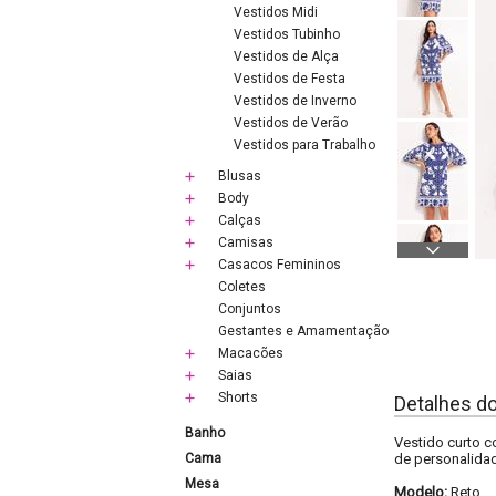
Vestidos Midi
Vestidos Tubinho
Vestidos de Alça
Vestidos de Festa
Vestidos de Inverno
Vestidos de Verão
Vestidos para Trabalho
Blusas
Body
Calças
Camisas
Casacos Femininos
Coletes
Conjuntos
Gestantes e Amamentação
Macacões
Saias
Shorts
Detalhes d
Banho
Vestido curto c
Cama
de personalidad
Mesa
Modelo:
Reto