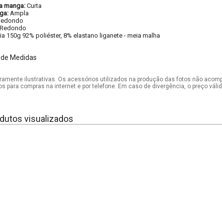
a manga:
Curta
ga:
Ampla
Redondo
Redondo
ia 150g 92% poliéster, 8% elastano liganete - meia malha
 de Medidas
mente ilustrativas. Os acessórios utilizados na produção das fotos não acom
os para compras na internet e por telefone. Em caso de divergência, o preço vál
dutos visualizados