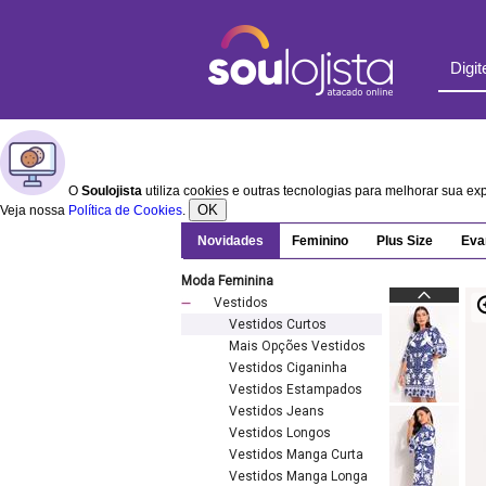
O
Soulojista
utiliza cookies e outras tecnologias para melhorar sua e
OK
Veja nossa
Política de Cookies
.
Novidades
Feminino
Plus Size
Eva
Moda Feminina
Vestidos
Vestidos Curtos
Mais Opções Vestidos
Vestidos Ciganinha
Vestidos Estampados
Vestidos Jeans
Vestidos Longos
Vestidos Manga Curta
Vestidos Manga Longa