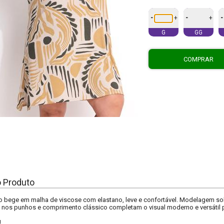
-
-
-
+
+
G
GG
COMPRAR
o Produto
o bege em malha de viscose com elastano, leve e confortável. Modelagem so
o nos punhos e comprimento clássico completam o visual moderno e versátil 
U