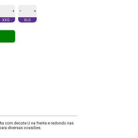
-
+
+
XXG
XLG
lta com decote U na frente e redondo nas
para diversas ocasiões.