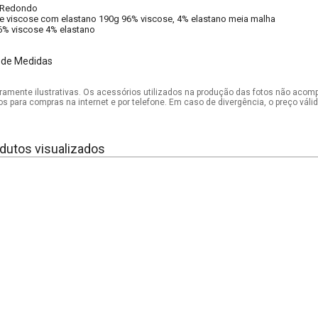
Redondo
e viscose com elastano 190g 96% viscose, 4% elastano meia malha
6% viscose 4% elastano
 de Medidas
mente ilustrativas. Os acessórios utilizados na produção das fotos não acom
os para compras na internet e por telefone. Em caso de divergência, o preço vál
dutos visualizados