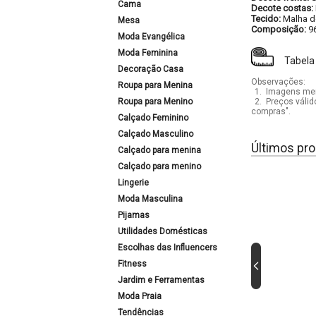
Cama
Decote costas:
Tecido:
Malha d
Mesa
Composição:
9
Moda Evangélica
Moda Feminina
Tabela
Decoração Casa
Observações:
Roupa para Menina
1.
Imagens mera
Roupa para Menino
2.
Preços válid
compras".
Calçado Feminino
Calçado Masculino
Últimos pro
Calçado para menina
Calçado para menino
Lingerie
Moda Masculina
Pijamas
Utilidades Domésticas
Escolhas das Influencers
Fitness
Jardim e Ferramentas
Moda Praia
Tendências