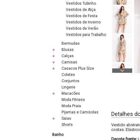
Vestidos Tubinho
Vestidos de Alça
Vestidos de Festa
Vestidos de Inverno
Vestidos de Verão
Vestidos para Trabalho
Bermudas
Blusas
Calças
Camisas
Casacos Plus Size
Coletes
Conjuntos
Lingerie
Macacões
Moda Fitness
Moda Praia
Pijamas e Camisolas
Detalhes d
Saias
Shorts
Vestido abstrat
costas. Elástic
Banho
Decote frente: