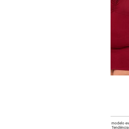
-
-
-
-
+
+
+
G
GG
XXG
XLG
COMPRAR
 modelo evasê, decote frente coração, decote costas quadrado, manga curt
 Tendência: materiais/tecidos texturas naturais.