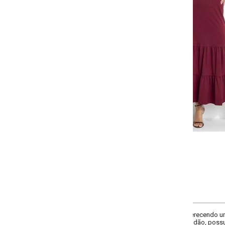
Selecione a quantidade para cada tamanho:
-
-
-
-
+
+
+
P
M
G
GG
COMPRAR
ecendo um visual elegante e confortável. Detalhe de babado na barra adicio
ão, possui comprimento alongado, ideal para composições casuais e estil