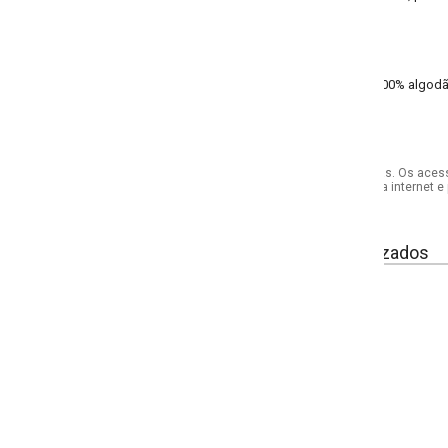
00% algodão meia malha
s. Os acessórios utilizados na produção das fotos não acompanham o produto.
internet e por telefone. Em caso de divergência, o preço válido será sempre aq
izados