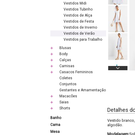
Vestidos Midi
Vestidos Tubinho
Vestidos de Alça
Vestidos de Festa
Vestidos de Inverno
Vestidos de Verão
Vestidos para Trabalho
Blusas
Body
Calças
Camisas
Casacos Femininos
Coletes
Conjuntos
Gestantes e Amamentação
Macacões
Saias
Shorts
Detalhes d
Banho
Vestido branco,
Cama
algodão.
Mesa
Modelagem:
Sol