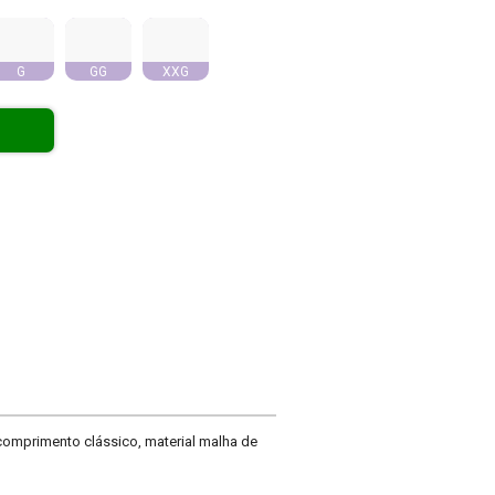
G
GG
XXG
comprimento clássico, material malha de