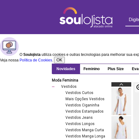
O
Soulojista
utiliza cookies e outras tecnologias para melhorar sua e
OK
Veja nossa
Política de Cookies
.
Novidades
Feminino
Plus Size
Eva
Moda Feminina
Vestidos
Vestidos Curtos
Mais Opções Vestidos
Vestidos Ciganinha
Vestidos Estampados
Vestidos Jeans
Vestidos Longos
Vestidos Manga Curta
Vestidos Manga Longa