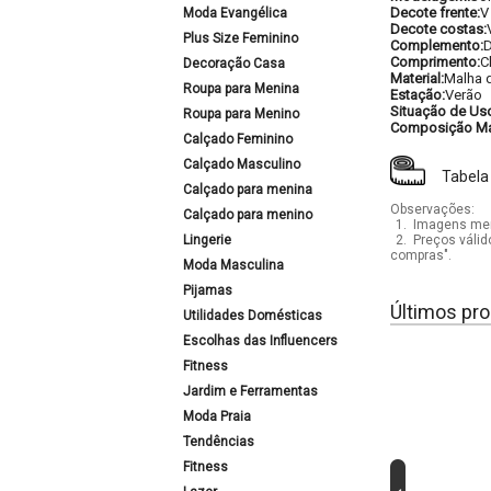
Decote frente:
V
Moda Evangélica
Decote costas:
Plus Size Feminino
Complemento:
D
Comprimento:
C
Decoração Casa
Material:
Malha 
Roupa para Menina
Estação:
Verão
Situação de Us
Roupa para Menino
Composição Mat
Calçado Feminino
Calçado Masculino
Tabela
Calçado para menina
Observações:
Calçado para menino
1.
Imagens mera
Lingerie
2.
Preços válid
compras".
Moda Masculina
Pijamas
Últimos pro
Utilidades Domésticas
Escolhas das Influencers
Fitness
Jardim e Ferramentas
Moda Praia
Tendências
Fitness